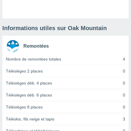
logies
e
s
tez pas
Informations utiles sur Oak Mountain
ation de
, vous
z à
Remontées
à notre
Nombre de remontées totales
4
.com.
 cas,
us
Télésièges 2 places
0
ns que
s
Télésièges déb. 4 places
0
ires
Télésièges déb. 6 places
0
urer la
on sur le
Télésièges 8 places
0
 seront
, et que
Téléskis, fils neige et tapis
3
ies ne
as