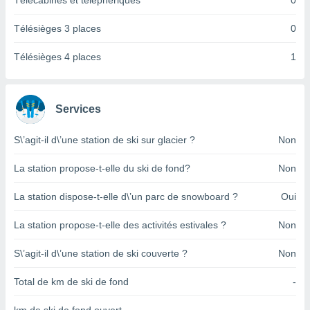
Télécabines et téléphériques
0
pour
 le
ement
Télésièges 3 places
0
afficher
licité ou
Télésièges 4 places
1
enu
lisé,
e vous
Services
r de la
S\’agit-il d\’une station de ski sur glacier ?
Non
 non
lisée.
La station propose-t-elle du ski de fond?
Non
uvez
La station dispose-t-elle d\’un parc de snowboard ?
Oui
ation des
et
La station propose-t-elle des activités estivales ?
Non
à notre
 par le
 cette
S\’agit-il d\’une station de ski couverte ?
Non
ion en
sur le
Total de km de ski de fond
-
«
».