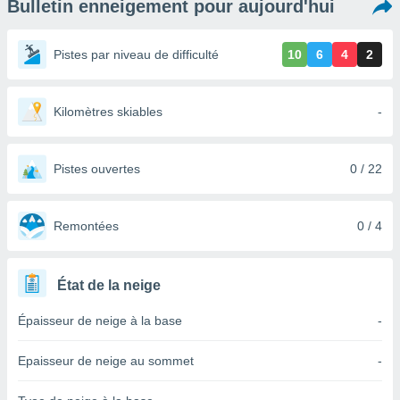
Bulletin enneigement pour aujourd'hui
s et
r
tement
Pistes par niveau de difficulté
10
6
4
2
cité
ue
lisée,
Kilomètres skiables
-
ACCEPTER
ur des
ET
ions
CONTINUER
es par le
Pistes ouvertes
0 / 22
 cookies
PARAMÈTRES
gies
es, nous
Remontées
0 / 4
de
 notre
afin de
État de la neige
r à vous
r
Épaisseur de neige à la base
-
ment des
 de très
Epaisseur de neige au sommet
-
alité.
ant sur