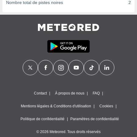
ires
Nombre total de pistes noires
2
ons le
ent des
es
 :
et/ou
 à des
ions sur
eil,
des
limitées
nner la
, créer
ils pour
ité
Contact
À propos de nous
FAQ
lisée,
des
Mentions légales & Conditions d'utilisation
Cookies
our
nner des
és
Politique de confidentialité
Paramètres de confidentialité
lisées,
s profils
© 2026 Meteored. Tous droits réservés
enus