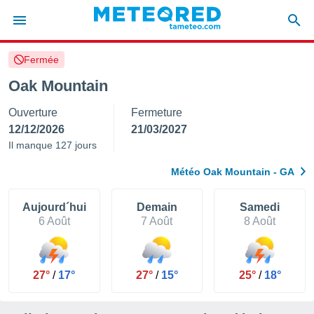
Fermée
e
ntialité
Oak Mountain
enu de
Ouverture
Fermeture
o.com
o.com) a
12/12/2026
21/03/2027
aré par
Il manque 127 jours
onnels
Météo Oak Mountain - GA
arantir
té des
ions
Aujourd´hui
Demain
Samedi
. Vous
6 Août
7 Août
8 Août
accéder
e en
 les
27°
/
17°
27°
/
15°
25°
/
18°
s :
r les