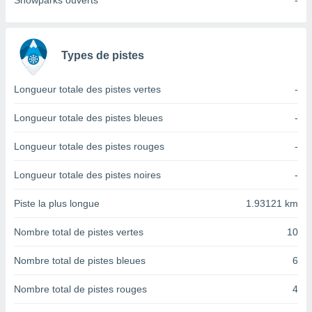
Snowparks ouverts
-
nées
lles sur
d'un
égitime,
Types de pistes
vous
vous
 Pour ce
Longueur totale des pistes vertes
-
ous
etirer
Longueur totale des pistes bleues
-
ement
Longueur totale des pistes rouges
-
 opposer
ement
Longueur totale des pistes noires
-
nées à
ment en
Piste la plus longue
1.93121 km
 sur «
res
» ou
Nombre total de pistes vertes
10
e
que de
kies
Nombre total de pistes bleues
6
ite web.
Nombre total de pistes rouges
4
t nos