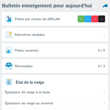
s et
Bulletin enneigement pour aujourd'hui
r
tement
Pistes par niveau de difficulté
-
-
-
-
cité
ue
lisée,
ACCEPTER
ur des
Kilomètres skiables
-
ET
ions
CONTINUER
es par le
 cookies
Pistes ouvertes
0 / 0
PARAMÈTRES
gies
es, nous
Remontées
0 / 3
de
 notre
afin de
r à vous
État de la neige
r
ment des
Épaisseur de neige à la base
-
 de très
alité.
Epaisseur de neige au sommet
-
ant sur