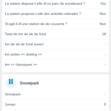
pour
La station dispose-t-elle d\’un parc de snowboard ?
Oui
 le
ement
La station propose-t-elle des activités estivales ?
Non
afficher
licité ou
S\’agit-il d\’une station de ski couverte ?
Non
enu
lisé,
e vous
Total de km de ski de fond
18
r de la
km de ski de fond ouvert
-
 non
km pistes << skating >>
-
lisée.
uvez
km << classiques >>
-
ation des
et
à notre
Snowpark
 par le
 cette
Snowpark
-
ion en
sur le
«
Jumps
0
».