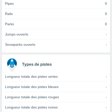
Pipes
0
tre
ement,
Rails
0
enaires
Parks
0
s des
 des
nts
Jumps ouverts
-
 ou des
gies
Snowparks ouverts
-
es pour
 accéder
r des
Types de pistes
lles
ue votre
Longueur totale des pistes vertes
-
r ce site
 IP et
Longueur totale des pistes bleues
-
ifiants
es.
Longueur totale des pistes rouges
-
eurs
Longueur totale des pistes noires
-
traiter