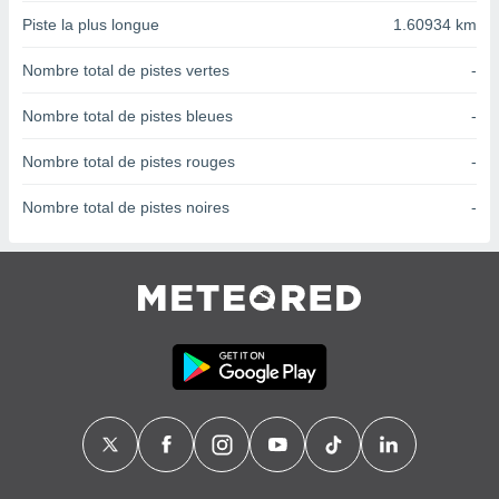
nées
Piste la plus longue
1.60934 km
lles sur
d'un
Nombre total de pistes vertes
-
égitime,
vous
Nombre total de pistes bleues
-
vous
 Pour ce
ous
Nombre total de pistes rouges
-
etirer
Nombre total de pistes noires
-
ement
 opposer
ement
nées à
ment en
 sur «
res
» ou
e
que de
kies
ite web.
t nos