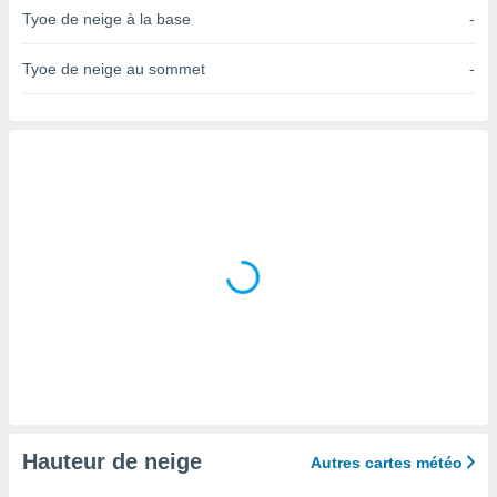
n «
Tyoe de neige à la base
-
 et
r »,
Tyoe de neige au sommet
-
cédez au
 et vous
z
ation de
qu'ils
 nous ou
aires,
nt de
t
er le
ement
te, ainsi
per un
écifique
us
de la
Hauteur de neige
Autres cartes météo
 et du