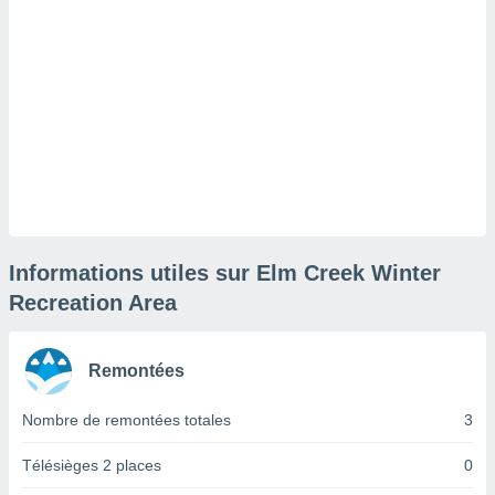
lisé en
 de
. Vous
rouver
ations
re
que de
kies
r votre
ement à
ment en
sur le
Informations utiles sur Elm Creek Winter
Recreation Area
res des
kies
le au
Remontées
page de
te web.
Nombre de remontées totales
3
MENT,
Télésièges 2 places
0
 les