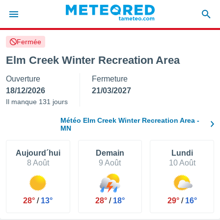
Fermée
e
ntialité
Elm Creek Winter Recreation Area
enu de
Ouverture
Fermeture
o.com
o.com) a
18/12/2026
21/03/2027
aré par
Il manque 131 jours
onnels
Météo Elm Creek Winter Recreation Area -
arantir
MN
té des
ions
Aujourd´hui
Demain
Lundi
. Vous
8 Août
9 Août
10 Août
accéder
e en
 les
s :
28°
/
13°
28°
/
18°
29°
/
16°
r les