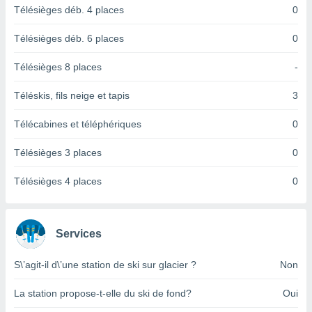
logies
Télésièges déb. 4 places
0
e
s
Télésièges déb. 6 places
0
tez pas
Télésièges 8 places
-
ation de
, vous
Téléskis, fils neige et tapis
3
z à
à notre
Télécabines et téléphériques
0
.com.
Télésièges 3 places
0
 cas,
us
Télésièges 4 places
0
ns que
s
ires
Services
urer la
on sur le
 seront
S\’agit-il d\’une station de ski sur glacier ?
Non
, et que
ies ne
La station propose-t-elle du ski de fond?
Oui
as