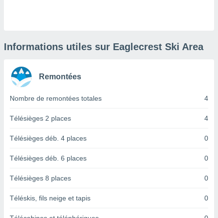
logies
e
s
tez pas
Informations utiles sur Eaglecrest Ski Area
ation de
, vous
z à
Remontées
à notre
Nombre de remontées totales
4
.com.
 cas,
us
Télésièges 2 places
4
ns que
s
Télésièges déb. 4 places
0
ires
Télésièges déb. 6 places
0
urer la
on sur le
Télésièges 8 places
0
 seront
, et que
Téléskis, fils neige et tapis
0
ies ne
as