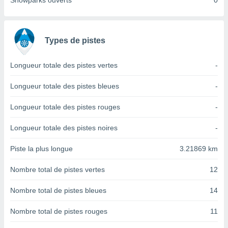
Snowparks ouverts
0
nées
lles sur
d'un
égitime,
Types de pistes
vous
vous
 Pour ce
Longueur totale des pistes vertes
-
ous
etirer
Longueur totale des pistes bleues
-
ement
Longueur totale des pistes rouges
-
 opposer
ement
Longueur totale des pistes noires
-
nées à
ment en
Piste la plus longue
3.21869 km
 sur «
res
» ou
Nombre total de pistes vertes
12
e
que de
kies
Nombre total de pistes bleues
14
ite web.
Nombre total de pistes rouges
11
t nos