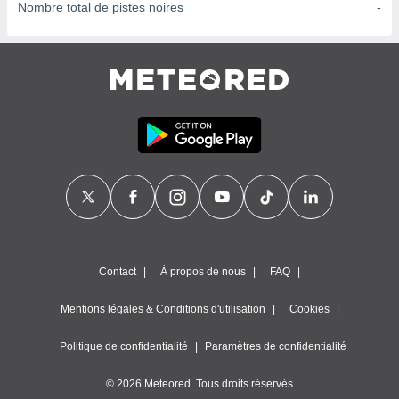
ires
Nombre total de pistes noires
-
ons le
ent des
es
 :
et/ou
 à des
ions sur
eil,
des
limitées
nner la
, créer
ils pour
ité
Contact
À propos de nous
FAQ
lisée,
des
Mentions légales & Conditions d'utilisation
Cookies
our
nner des
és
Politique de confidentialité
Paramètres de confidentialité
lisées,
s profils
© 2026 Meteored. Tous droits réservés
enus