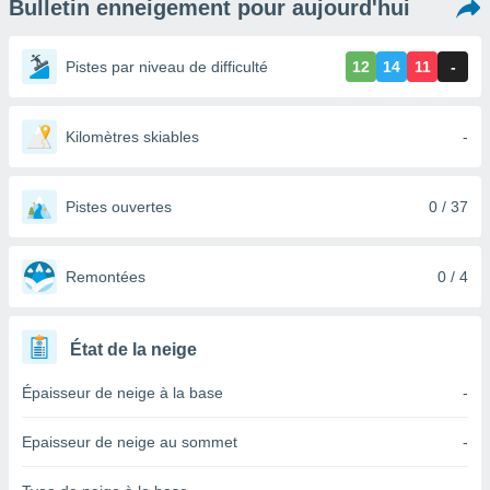
Bulletin enneigement pour aujourd'hui
s et
r
tement
Pistes par niveau de difficulté
12
14
11
-
cité
ue
lisée,
Kilomètres skiables
-
ACCEPTER
ur des
ET
ions
CONTINUER
es par le
Pistes ouvertes
0 / 37
 cookies
PARAMÈTRES
gies
es, nous
Remontées
0 / 4
de
 notre
afin de
État de la neige
r à vous
r
Épaisseur de neige à la base
-
ment des
 de très
Epaisseur de neige au sommet
-
alité.
ant sur