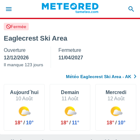
Fermée
e
ntialité
Eaglecrest Ski Area
enu de
Ouverture
Fermeture
o.com
o.com) a
12/12/2026
11/04/2027
aré par
Il manque 123 jours
onnels
Météo Eaglecrest Ski Area - AK
arantir
té des
ions
Aujourd´hui
Demain
Mercredi
. Vous
10 Août
11 Août
12 Août
accéder
e en
 les
18°
/
10°
18°
/
11°
18°
/
10°
s :
r les