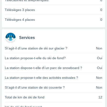
Télécabines et téléphériques
0
pour
 le
ement
Télésièges 3 places
0
afficher
licité ou
Télésièges 4 places
0
enu
lisé,
e vous
Services
r de la
S\’agit-il d\’une station de ski sur glacier ?
Non
 non
lisée.
La station propose-t-elle du ski de fond?
Oui
uvez
La station dispose-t-elle d\’un parc de snowboard ?
Oui
ation des
et
La station propose-t-elle des activités estivales ?
Non
à notre
 par le
 cette
S\’agit-il d\’une station de ski couverte ?
Non
ion en
sur le
Total de km de ski de fond
12
«
».