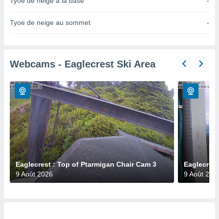
Tyoe de neige à la base
-
n «
 et
r »,
Tyoe de neige au sommet
-
cédez au
 et vous
z
ation de
Webcams - Eaglecrest Ski Area
qu'ils
 nous ou
aires,
nt de
t
er le
ement
te, ainsi
Eaglecrest : Top of Ptarmigan Chair Cam 3
Eaglecrest
per un
9 Août 2026
9 Août 202
écifique
us
de la
 et du