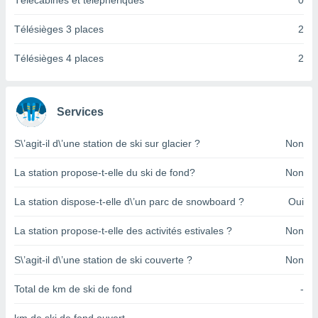
Télécabines et téléphériques
0
pour
 le
ement
Télésièges 3 places
2
afficher
licité ou
Télésièges 4 places
2
enu
lisé,
e vous
Services
r de la
S\’agit-il d\’une station de ski sur glacier ?
Non
 non
lisée.
La station propose-t-elle du ski de fond?
Non
uvez
La station dispose-t-elle d\’un parc de snowboard ?
Oui
ation des
et
La station propose-t-elle des activités estivales ?
Non
à notre
 par le
 cette
S\’agit-il d\’une station de ski couverte ?
Non
ion en
sur le
Total de km de ski de fond
-
«
».