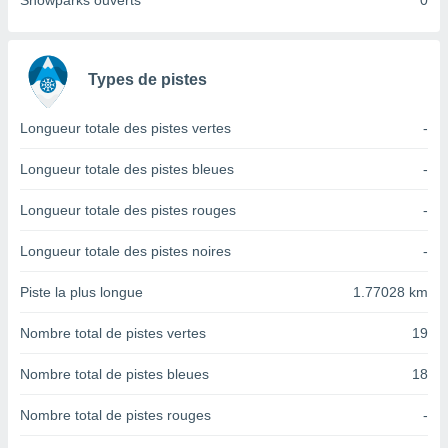
Snowparks ouverts
0
nées
lles sur
d'un
égitime,
Types de pistes
vous
vous
 Pour ce
Longueur totale des pistes vertes
-
ous
etirer
Longueur totale des pistes bleues
-
ement
Longueur totale des pistes rouges
-
 opposer
ement
Longueur totale des pistes noires
-
nées à
ment en
Piste la plus longue
1.77028 km
 sur «
res
» ou
Nombre total de pistes vertes
19
e
que de
kies
Nombre total de pistes bleues
18
ite web.
Nombre total de pistes rouges
-
t nos