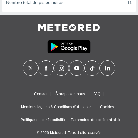
ires
Nombre total de pistes noires
11
ons le
ent des
es
 :
et/ou
 à des
ions sur
eil,
des
limitées
nner la
, créer
ils pour
ité
Contact
À propos de nous
FAQ
lisée,
des
Mentions légales & Conditions d'utilisation
Cookies
our
nner des
és
Politique de confidentialité
Paramètres de confidentialité
lisées,
s profils
© 2026 Meteored. Tous droits réservés
enus