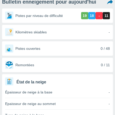
Bulletin enneigement pour aujourd'hui
s et
r
tement
Pistes par niveau de difficulté
19
18
-
11
cité
ue
lisée,
Kilomètres skiables
-
ACCEPTER
ur des
ET
ions
CONTINUER
es par le
Pistes ouvertes
0 / 48
 cookies
PARAMÈTRES
gies
es, nous
Remontées
0 / 11
de
 notre
afin de
État de la neige
r à vous
r
Épaisseur de neige à la base
-
ment des
 de très
Epaisseur de neige au sommet
-
alité.
ant sur