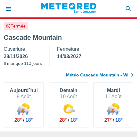
Fermée
e
ntialité
Cascade Mountain
enu de
Ouverture
Fermeture
o.com
o.com) a
28/11/2026
14/03/2027
aré par
Il manque 110 jours
onnels
Météo Cascade Mountain - WI
arantir
té des
ions
Aujourd´hui
Demain
Mardi
. Vous
9 Août
10 Août
11 Août
accéder
e en
 les
28°
/
18°
28°
/
18°
27°
/
18°
s :
r les