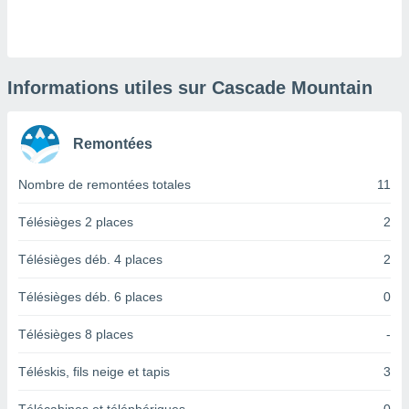
logies
e
s
tez pas
Informations utiles sur Cascade Mountain
ation de
, vous
z à
Remontées
à notre
Nombre de remontées totales
11
.com.
 cas,
us
Télésièges 2 places
2
ns que
s
Télésièges déb. 4 places
2
ires
Télésièges déb. 6 places
0
urer la
on sur le
Télésièges 8 places
-
 seront
, et que
Téléskis, fils neige et tapis
3
ies ne
as