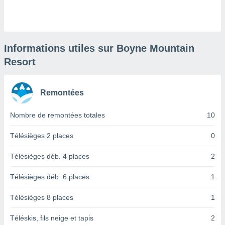
logies
e
s
tez pas
Informations utiles sur Boyne Mountain
ation de
Resort
, vous
z à
à notre
Remontées
.com.
 cas,
Nombre de remontées totales
10
us
ns que
Télésièges 2 places
0
s
Télésièges déb. 4 places
2
ires
urer la
Télésièges déb. 6 places
1
on sur le
 seront
Télésièges 8 places
1
, et que
ies ne
as
Téléskis, fils neige et tapis
2