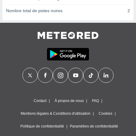
ires
ons le
Nombre total de pistes noires
2
ent des
es
 :
et/ou
 à des
ions sur
eil,
des
limitées
nner la
, créer
ils pour
ité
lisée,
des
Contact
À propos de nous
FAQ
our
nner des
Mentions légales & Conditions d'utilisation
Cookies
és
lisées,
Politique de confidentialité
Paramètres de confidentialité
s profils
enus