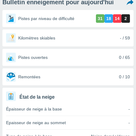
Bulletin enneigement pour aujourd'hui
s et
r
tement
Pistes par niveau de difficulté
31
18
14
2
cité
ue
lisée,
Kilomètres skiables
- / 59
ACCEPTER
ur des
ET
ions
CONTINUER
es par le
Pistes ouvertes
0 / 65
 cookies
PARAMÈTRES
gies
es, nous
Remontées
0 / 10
de
 notre
afin de
État de la neige
r à vous
r
Épaisseur de neige à la base
-
ment des
 de très
Epaisseur de neige au sommet
-
alité.
ant sur