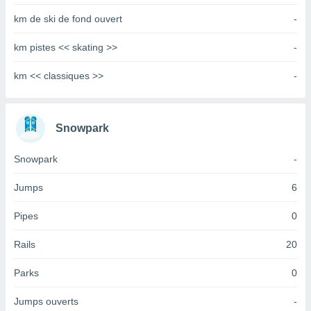
tre
km de ski de fond ouvert
-
ement,
km pistes << skating >>
-
enaires
s des
km << classiques >>
-
 des
nts
 ou des
gies
Snowpark
es pour
 accéder
Snowpark
-
r des
lles
Jumps
6
ue votre
r ce site
Pipes
0
 IP et
Rails
20
ifiants
es.
Parks
0
eurs
Jumps ouverts
-
traiter