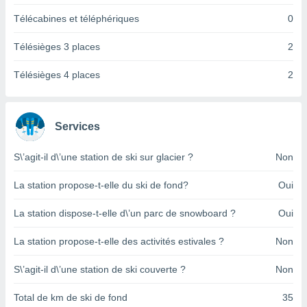
pour
 le
Télécabines et téléphériques
0
ement
afficher
Télésièges 3 places
2
licité ou
enu
Télésièges 4 places
2
lisé,
e vous
r de la
Services
 non
S\’agit-il d\’une station de ski sur glacier ?
Non
lisée.
uvez
La station propose-t-elle du ski de fond?
Oui
ation des
et
La station dispose-t-elle d\’un parc de snowboard ?
Oui
à notre
 par le
La station propose-t-elle des activités estivales ?
Non
 cette
ion en
S\’agit-il d\’une station de ski couverte ?
Non
sur le
«
Total de km de ski de fond
35
».