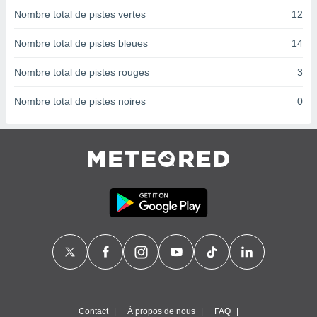
nées
Nombre total de pistes vertes
12
lles sur
d'un
Nombre total de pistes bleues
14
égitime,
vous
Nombre total de pistes rouges
3
vous
 Pour ce
Nombre total de pistes noires
0
ous
etirer
ement
 opposer
ement
nées à
ment en
 sur «
res
» ou
e
que de
kies
ite web.
t nos
Contact
À propos de nous
FAQ