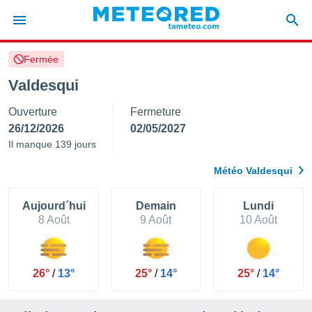
Fermée
e
ntialité
Valdesqui
enu de
Ouverture
Fermeture
o.com
o.com) a
26/12/2026
02/05/2027
aré par
Il manque 139 jours
onnels
Météo Valdesqui
arantir
té des
ions
Aujourd´hui
Demain
Lundi
. Vous
8 Août
9 Août
10 Août
accéder
e en
 les
26°
/
13°
25°
/
14°
25°
/
14°
s :
r les