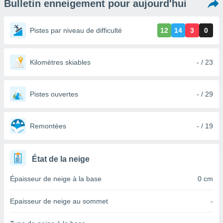
Bulletin enneigement pour aujourd'hui
s et
r
tement
Pistes par niveau de difficulté
12
14
3
0
cité
ue
lisée,
Kilomètres skiables
- / 23
ACCEPTER
ur des
ET
ions
CONTINUER
es par le
Pistes ouvertes
- / 29
 cookies
PARAMÈTRES
gies
es, nous
Remontées
- / 19
de
 notre
afin de
État de la neige
r à vous
r
Épaisseur de neige à la base
0 cm
ment des
 de très
Epaisseur de neige au sommet
-
alité.
ant sur