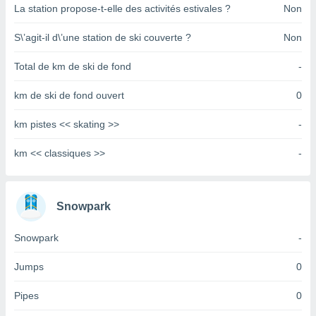
pour
La station propose-t-elle des activités estivales ?
Non
 le
ement
S\’agit-il d\’une station de ski couverte ?
Non
afficher
licité ou
Total de km de ski de fond
-
enu
lisé,
km de ski de fond ouvert
0
e vous
r de la
km pistes << skating >>
-
 non
km << classiques >>
-
lisée.
uvez
ation des
Snowpark
et
à notre
Snowpark
-
 par le
 cette
Jumps
0
ion en
sur le
Pipes
0
«
».