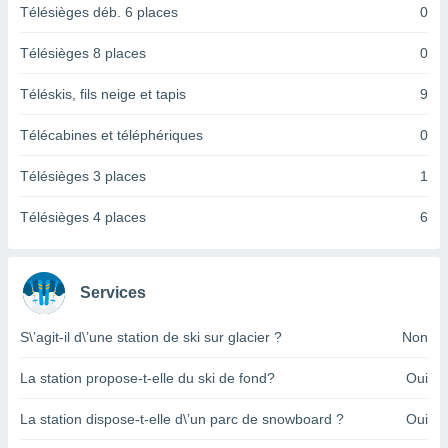
logies
Télésièges déb. 6 places
0
e
s
Télésièges 8 places
0
tez pas
Téléskis, fils neige et tapis
9
ation de
, vous
Télécabines et téléphériques
0
z à
à notre
Télésièges 3 places
1
.com.
Télésièges 4 places
6
 cas,
us
ns que
s
Services
ires
urer la
S\’agit-il d\’une station de ski sur glacier ?
Non
on sur le
 seront
La station propose-t-elle du ski de fond?
Oui
, et que
ies ne
La station dispose-t-elle d\’un parc de snowboard ?
Oui
as