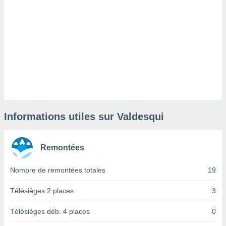
lisé en
 de
. Vous
rouver
ations
re
que de
kies
r votre
ement à
ment en
Informations utiles sur Valdesqui
sur le
res des
Remontées
kies
le au
Nombre de remontées totales
19
page de
te web.
Télésièges 2 places
3
MENT,
Télésièges déb. 4 places
0
 les