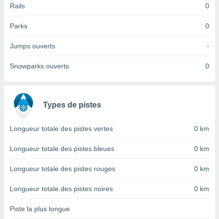
Rails
0
tre
ement,
Parks
0
enaires
Jumps ouverts
-
s des
 des
Snowparks ouverts
0
nts
 ou des
gies
es pour
 accéder
Types de pistes
r des
Longueur totale des pistes vertes
0 km
lles
ue votre
Longueur totale des pistes bleues
0 km
r ce site
Longueur totale des pistes rouges
0 km
 IP et
ifiants
es.
Longueur totale des pistes noires
0 km
eurs
Piste la plus longue
traiter