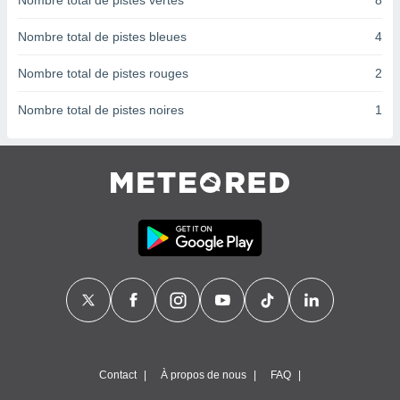
Nombre total de pistes vertes
8
nées
lles sur
Nombre total de pistes bleues
4
d'un
égitime,
Nombre total de pistes rouges
2
vous
vous
Nombre total de pistes noires
1
 Pour ce
ous
etirer
ement
 opposer
ement
nées à
ment en
 sur «
res
» ou
e
que de
kies
ite web.
Contact
À propos de nous
FAQ
t nos