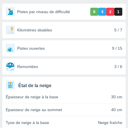
s et
r
Pistes par niveau de difficulté
8
4
2
1
tement
cité
ue
Kilomètres skiables
5 / 7
lisée,
ACCEPTER
ur des
ET
ions
CONTINUER
Pistes ouvertes
9 / 15
es par le
 cookies
PARAMÈTRES
Remontées
3 / 6
gies
es, nous
de
 notre
État de la neige
afin de
r à vous
Épaisseur de neige à la base
30 cm
r
ment des
Epaisseur de neige au sommet
40 cm
 de très
alité.
Tyoe de neige à la base
Neige fraîche
ant sur