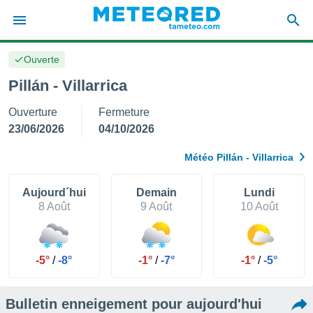
Ouverte
e
ntialité
Pillán - Villarrica
enu de
Ouverture
Fermeture
o.com
o.com) a
23/06/2026
04/10/2026
aré par
Météo Pillán - Villarrica
onnels
arantir
té des
Aujourd´hui
Demain
Lundi
ions
8 Août
9 Août
10 Août
. Vous
accéder
e en
 les
-5°
/
-8°
-1°
/
-7°
-1°
/
-5°
s :
Bulletin enneigement pour aujourd'hui
r les