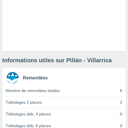
lisé en
 de
. Vous
rouver
ations
re
que de
kies
r votre
ement à
Informations utiles sur Pillán - Villarrica
ment en
sur le
Remontées
res des
kies
Nombre de remontées totales
6
le au
page de
te web.
Télésièges 2 places
2
MENT,
Télésièges déb. 4 places
0
 les
Télésièges déb. 6 places
0