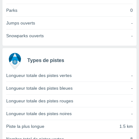
tre
Parks
0
ement,
Jumps ouverts
-
enaires
s des
Snowparks ouverts
-
 des
nts
 ou des
gies
es pour
Types de pistes
 accéder
r des
Longueur totale des pistes vertes
-
lles
Longueur totale des pistes bleues
-
ue votre
r ce site
Longueur totale des pistes rouges
-
 IP et
ifiants
Longueur totale des pistes noires
-
es.
Piste la plus longue
1.5 km
eurs
traiter