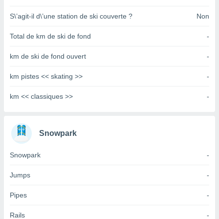
pour
 le
S\’agit-il d\’une station de ski couverte ?
Non
ement
afficher
Total de km de ski de fond
-
licité ou
enu
km de ski de fond ouvert
-
lisé,
e vous
km pistes << skating >>
-
r de la
km << classiques >>
-
 non
lisée.
uvez
Snowpark
ation des
et
Snowpark
-
à notre
 par le
Jumps
-
 cette
ion en
Pipes
-
sur le
«
».
Rails
-