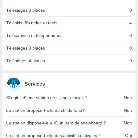
logies
e
Télésièges 8 places
0
s
Téléskis, fils neige et tapis
4
tez pas
ation de
Télécabines et téléphériques
0
, vous
z à
Télésièges 3 places
0
à notre
Télésièges 4 places
0
.com.
 cas,
us
ns que
Services
s
S\’agit-il d\’une station de ski sur glacier ?
Non
ires
urer la
on sur le
La station propose-t-elle du ski de fond?
Non
 seront
, et que
La station dispose-t-elle d\’un parc de snowboard ?
Non
ies ne
as
La station propose-t-elle des activités estivales ?
Oui