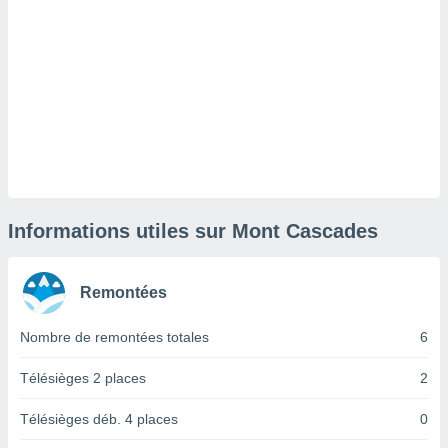
lisé en
 de
. Vous
rouver
ations
re
que de
kies
r votre
ement à
ment en
Informations utiles sur Mont Cascades
sur le
res des
Remontées
kies
le au
Nombre de remontées totales
6
page de
te web.
Télésièges 2 places
2
MENT,
Télésièges déb. 4 places
0
 les