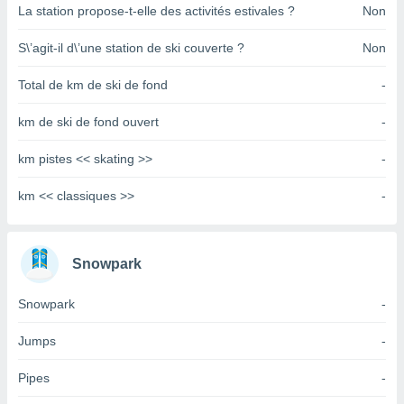
pour
La station propose-t-elle des activités estivales ?
Non
 le
ement
S\’agit-il d\’une station de ski couverte ?
Non
afficher
licité ou
Total de km de ski de fond
-
enu
lisé,
km de ski de fond ouvert
-
e vous
r de la
km pistes << skating >>
-
 non
km << classiques >>
-
lisée.
uvez
ation des
Snowpark
et
à notre
Snowpark
-
 par le
 cette
Jumps
-
ion en
sur le
Pipes
-
«
».