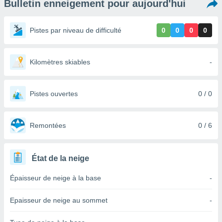
Bulletin enneigement pour aujourd'hui
s et
r
tement
Pistes par niveau de difficulté
0
0
0
0
cité
ue
lisée,
Kilomètres skiables
-
ACCEPTER
ur des
ET
ions
CONTINUER
es par le
Pistes ouvertes
0 / 0
 cookies
PARAMÈTRES
gies
es, nous
Remontées
0 / 6
de
 notre
afin de
État de la neige
r à vous
r
Épaisseur de neige à la base
-
ment des
 de très
Epaisseur de neige au sommet
-
alité.
ant sur