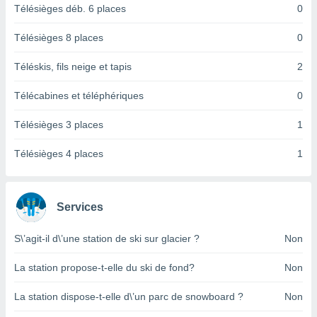
logies
Télésièges déb. 6 places
0
e
s
Télésièges 8 places
0
tez pas
Téléskis, fils neige et tapis
2
ation de
, vous
Télécabines et téléphériques
0
z à
à notre
Télésièges 3 places
1
.com.
Télésièges 4 places
1
 cas,
us
ns que
s
Services
ires
urer la
S\’agit-il d\’une station de ski sur glacier ?
Non
on sur le
 seront
La station propose-t-elle du ski de fond?
Non
, et que
ies ne
La station dispose-t-elle d\’un parc de snowboard ?
Non
as