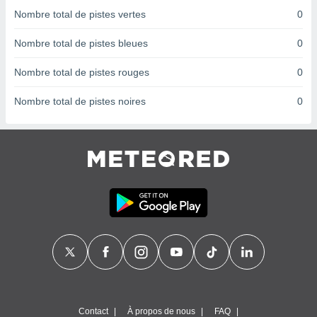
nées
Nombre total de pistes vertes
0
lles sur
d'un
Nombre total de pistes bleues
0
égitime,
vous
Nombre total de pistes rouges
0
vous
 Pour ce
Nombre total de pistes noires
0
ous
etirer
ement
 opposer
ement
nées à
ment en
 sur «
res
» ou
e
que de
kies
ite web.
t nos
Contact
À propos de nous
FAQ