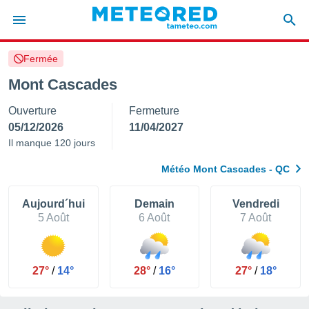
Fermée
e
ntialité
Mont Cascades
enu de
Ouverture
Fermeture
o.com
o.com) a
05/12/2026
11/04/2027
aré par
Il manque 120 jours
onnels
Météo Mont Cascades - QC
arantir
té des
ions
Aujourd´hui
Demain
Vendredi
. Vous
5 Août
6 Août
7 Août
accéder
e en
 les
27°
/
14°
28°
/
16°
27°
/
18°
s :
r les