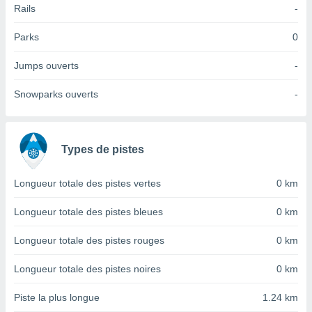
Rails
-
tre
ement,
Parks
0
enaires
Jumps ouverts
-
s des
 des
Snowparks ouverts
-
nts
 ou des
gies
es pour
 accéder
Types de pistes
r des
Longueur totale des pistes vertes
0 km
lles
ue votre
Longueur totale des pistes bleues
0 km
r ce site
Longueur totale des pistes rouges
0 km
 IP et
ifiants
es.
Longueur totale des pistes noires
0 km
eurs
Piste la plus longue
1.24 km
traiter