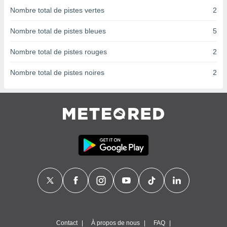
nées
Nombre total de pistes vertes
2
lles sur
d'un
Nombre total de pistes bleues
5
égitime,
vous
Nombre total de pistes rouges
2
vous
 Pour ce
Nombre total de pistes noires
2
ous
etirer
ement
 opposer
ement
nées à
ment en
 sur «
res
» ou
e
que de
kies
ite web.
t nos
Contact
À propos de nous
FAQ