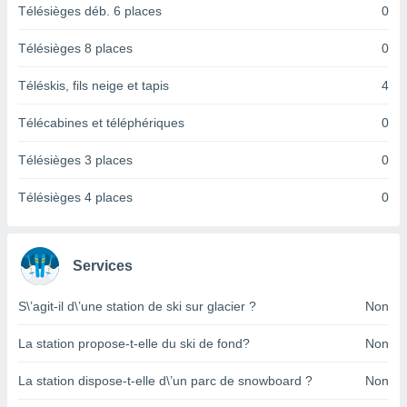
logies
Télésièges déb. 6 places
0
e
s
Télésièges 8 places
0
tez pas
Téléskis, fils neige et tapis
4
ation de
, vous
Télécabines et téléphériques
0
z à
à notre
Télésièges 3 places
0
.com.
Télésièges 4 places
0
 cas,
us
ns que
s
Services
ires
urer la
S\’agit-il d\’une station de ski sur glacier ?
Non
on sur le
 seront
La station propose-t-elle du ski de fond?
Non
, et que
ies ne
La station dispose-t-elle d\’un parc de snowboard ?
Non
as