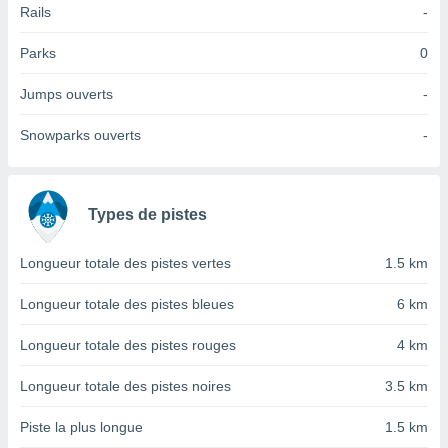
Rails
-
tre
ement,
Parks
0
enaires
Jumps ouverts
-
s des
 des
Snowparks ouverts
-
nts
 ou des
gies
es pour
 accéder
Types de pistes
r des
Longueur totale des pistes vertes
1.5 km
lles
ue votre
Longueur totale des pistes bleues
6 km
r ce site
Longueur totale des pistes rouges
4 km
 IP et
ifiants
es.
Longueur totale des pistes noires
3.5 km
eurs
Piste la plus longue
1.5 km
traiter