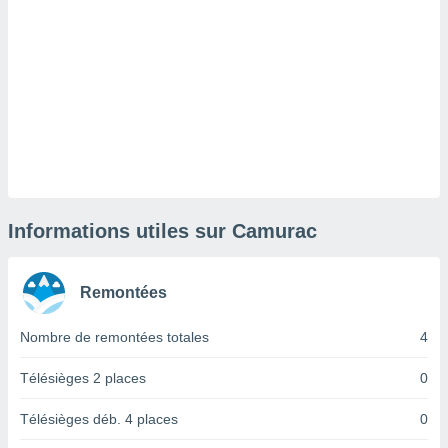
lisé en
 de
. Vous
rouver
ations
re
que de
kies
r votre
ement à
ment en
Informations utiles sur Camurac
sur le
res des
Remontées
kies
le au
Nombre de remontées totales
4
page de
te web.
Télésièges 2 places
0
MENT,
Télésièges déb. 4 places
0
 les