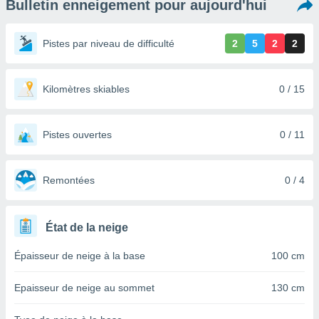
Bulletin enneigement pour aujourd'hui
s et
r
tement
Pistes par niveau de difficulté
2
5
2
2
cité
ue
lisée,
Kilomètres skiables
0 / 15
ACCEPTER
ur des
ET
ions
CONTINUER
es par le
Pistes ouvertes
0 / 11
 cookies
PARAMÈTRES
gies
es, nous
Remontées
0 / 4
de
 notre
afin de
État de la neige
r à vous
r
Épaisseur de neige à la base
100 cm
ment des
 de très
Epaisseur de neige au sommet
130 cm
alité.
ant sur