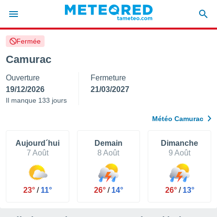
Fermée
e
ntialité
Camurac
enu de
Ouverture
Fermeture
o.com
o.com) a
19/12/2026
21/03/2027
aré par
Il manque 133 jours
onnels
Météo Camurac
arantir
té des
ions
Aujourd´hui
Demain
Dimanche
. Vous
7 Août
8 Août
9 Août
accéder
e en
 les
23°
/
11°
26°
/
14°
26°
/
13°
s :
r les