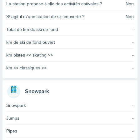
pour
La station propose-t-elle des activités estivales ?
Non
 le
ement
S\’agit-il d\’une station de ski couverte ?
Non
afficher
licité ou
Total de km de ski de fond
-
enu
lisé,
km de ski de fond ouvert
-
e vous
r de la
km pistes << skating >>
-
 non
km << classiques >>
-
lisée.
uvez
ation des
Snowpark
et
à notre
Snowpark
-
 par le
 cette
Jumps
-
ion en
sur le
Pipes
-
«
».