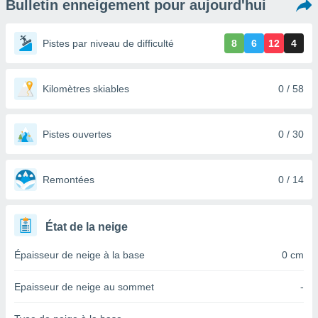
Bulletin enneigement pour aujourd'hui
s et
r
tement
Pistes par niveau de difficulté
8
6
12
4
cité
ue
lisée,
Kilomètres skiables
0 / 58
ACCEPTER
ur des
ET
ions
CONTINUER
es par le
Pistes ouvertes
0 / 30
 cookies
PARAMÈTRES
gies
es, nous
Remontées
0 / 14
de
 notre
afin de
État de la neige
r à vous
r
Épaisseur de neige à la base
0 cm
ment des
 de très
Epaisseur de neige au sommet
-
alité.
ant sur