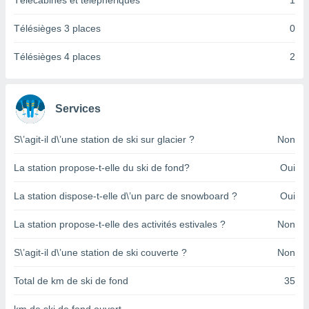
Télécabines et téléphériques
1
pour
 le
ement
Télésièges 3 places
0
afficher
licité ou
Télésièges 4 places
2
enu
lisé,
e vous
Services
r de la
S\’agit-il d\’une station de ski sur glacier ?
Non
 non
lisée.
La station propose-t-elle du ski de fond?
Oui
uvez
La station dispose-t-elle d\’un parc de snowboard ?
Oui
ation des
et
La station propose-t-elle des activités estivales ?
Non
à notre
 par le
 cette
S\’agit-il d\’une station de ski couverte ?
Non
ion en
sur le
Total de km de ski de fond
35
«
».