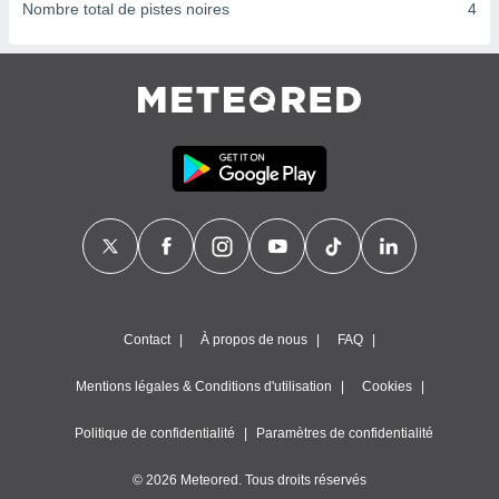
ires
Nombre total de pistes noires
4
ons le
ent des
es
 :
et/ou
 à des
ions sur
eil,
des
limitées
nner la
, créer
ils pour
ité
Contact
À propos de nous
FAQ
lisée,
des
Mentions légales & Conditions d'utilisation
Cookies
our
nner des
és
Politique de confidentialité
Paramètres de confidentialité
lisées,
s profils
© 2026 Meteored. Tous droits réservés
enus