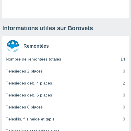
logies
e
s
tez pas
Informations utiles sur Borovets
ation de
, vous
z à
Remontées
à notre
Nombre de remontées totales
14
.com.
 cas,
us
Télésièges 2 places
0
ns que
s
Télésièges déb. 4 places
2
ires
Télésièges déb. 6 places
0
urer la
on sur le
Télésièges 8 places
0
 seront
, et que
Téléskis, fils neige et tapis
9
ies ne
as