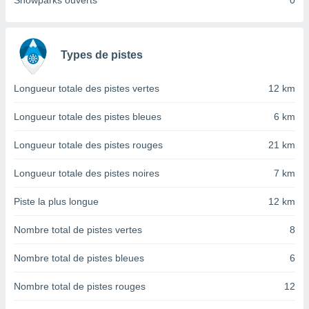
Snowparks ouverts
0
nées
lles sur
d'un
égitime,
Types de pistes
vous
vous
 Pour ce
Longueur totale des pistes vertes
12 km
ous
etirer
Longueur totale des pistes bleues
6 km
ement
Longueur totale des pistes rouges
21 km
 opposer
ement
Longueur totale des pistes noires
7 km
nées à
ment en
Piste la plus longue
12 km
 sur «
res
» ou
Nombre total de pistes vertes
8
e
que de
kies
Nombre total de pistes bleues
6
ite web.
Nombre total de pistes rouges
12
t nos