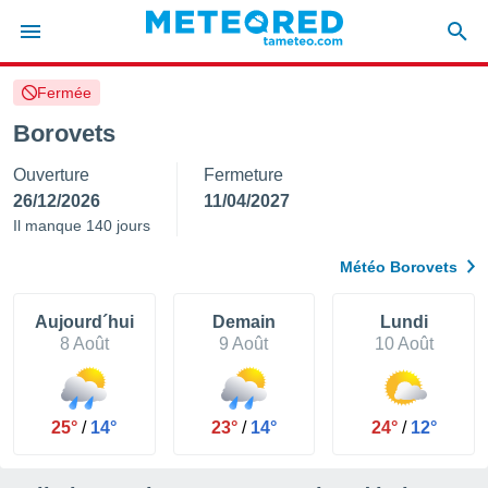
Fermée
e
ntialité
Borovets
enu de
Ouverture
Fermeture
o.com
o.com) a
26/12/2026
11/04/2027
aré par
Il manque 140 jours
onnels
Météo Borovets
arantir
té des
ions
Aujourd´hui
Demain
Lundi
. Vous
8 Août
9 Août
10 Août
accéder
e en
 les
25°
/
14°
23°
/
14°
24°
/
12°
s :
r les