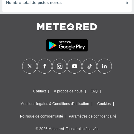
ires
Nombre total de pistes noires
5
ons le
ent des
es
 :
et/ou
 à des
ions sur
eil,
des
limitées
nner la
, créer
ils pour
ité
Contact
À propos de nous
FAQ
lisée,
des
Mentions légales & Conditions d'utilisation
Cookies
our
nner des
és
Politique de confidentialité
Paramètres de confidentialité
lisées,
s profils
© 2026 Meteored. Tous droits réservés
enus