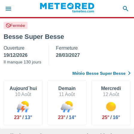
Fermée
e
ntialité
Besse Super Besse
enu de
Ouverture
Fermeture
o.com
o.com) a
19/12/2026
28/03/2027
aré par
Il manque 130 jours
onnels
Météo Besse Super Besse
arantir
té des
ions
Aujourd´hui
Demain
Mercredi
. Vous
10 Août
11 Août
12 Août
accéder
e en
 les
23°
/
13°
23°
/
14°
25°
/
16°
s :
r les