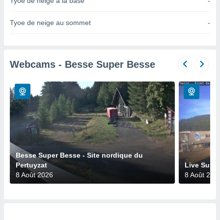
Tyoe de neige à la base
-
n «
 et
r »,
Tyoe de neige au sommet
-
cédez au
 et vous
z
ation de
Webcams - Besse Super Besse
qu'ils
 nous ou
aires,
nt de
t
er le
ement
te, ainsi
Besse Super Besse - Site nordique du
Pertuyzat
Live Super
per un
8 Août 2026
8 Août 202
écifique
us
de la
 et du