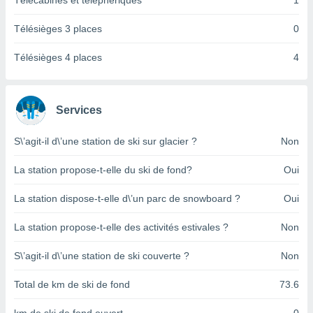
Télécabines et téléphériques
1
pour
 le
ement
Télésièges 3 places
0
afficher
licité ou
Télésièges 4 places
4
enu
lisé,
e vous
Services
r de la
S\’agit-il d\’une station de ski sur glacier ?
Non
 non
lisée.
La station propose-t-elle du ski de fond?
Oui
uvez
La station dispose-t-elle d\’un parc de snowboard ?
Oui
ation des
et
La station propose-t-elle des activités estivales ?
Non
à notre
 par le
 cette
S\’agit-il d\’une station de ski couverte ?
Non
ion en
sur le
Total de km de ski de fond
73.6
«
».