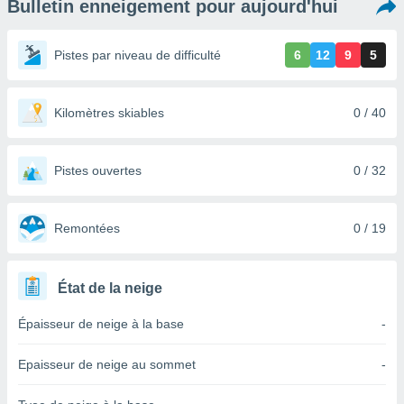
Bulletin enneigement pour aujourd'hui
s et
r
tement
Pistes par niveau de difficulté
6
12
9
5
cité
ue
lisée,
Kilomètres skiables
0 / 40
ACCEPTER
ur des
ET
ions
CONTINUER
es par le
Pistes ouvertes
0 / 32
 cookies
PARAMÈTRES
gies
es, nous
Remontées
0 / 19
de
 notre
afin de
État de la neige
r à vous
r
Épaisseur de neige à la base
-
ment des
 de très
Epaisseur de neige au sommet
-
alité.
ant sur