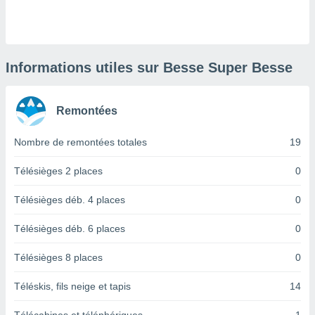
logies
e
s
tez pas
Informations utiles sur Besse Super Besse
ation de
, vous
z à
Remontées
à notre
Nombre de remontées totales
19
.com.
 cas,
us
Télésièges 2 places
0
ns que
s
Télésièges déb. 4 places
0
ires
Télésièges déb. 6 places
0
urer la
on sur le
Télésièges 8 places
0
 seront
, et que
Téléskis, fils neige et tapis
14
ies ne
as