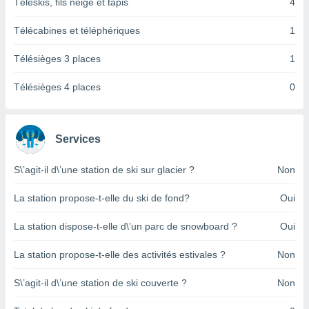
pour
Téléskis, fils neige et tapis
4
 le
ement
Télécabines et téléphériques
1
afficher
licité ou
Télésièges 3 places
1
enu
lisé,
Télésièges 4 places
0
e vous
r de la
Services
 non
lisée.
S\’agit-il d\’une station de ski sur glacier ?
Non
uvez
La station propose-t-elle du ski de fond?
Oui
ation des
et
à notre
La station dispose-t-elle d\’un parc de snowboard ?
Oui
 par le
 cette
La station propose-t-elle des activités estivales ?
Non
ion en
sur le
S\’agit-il d\’une station de ski couverte ?
Non
«
».