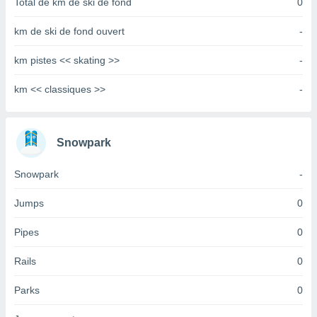
Total de km de ski de fond
0
tre
ement,
km de ski de fond ouvert
-
enaires
km pistes << skating >>
-
s des
 des
km << classiques >>
-
nts
 ou des
gies
es pour
Snowpark
 accéder
r des
Snowpark
-
lles
Jumps
0
ue votre
r ce site
Pipes
0
 IP et
ifiants
Rails
0
es.
Parks
0
eurs
traiter