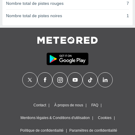
ires
Nombre total de pistes rouges
7
ons le
ent des
Nombre total de pistes noires
1
es
 :
et/ou
 à des
ions sur
eil,
des
limitées
nner la
, créer
ils pour
ité
lisée,
des
Contact
À propos de nous
FAQ
our
nner des
és
Mentions légales & Conditions d'utilisation
Cookies
lisées,
s profils
Politique de confidentialité
Paramètres de confidentialité
enus