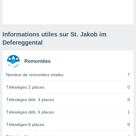
logies
e
s
tez pas
ation de
Informations utiles sur St. Jakob im
, vous
Defereggental
z à
à notre
Remontées
.com.
 cas,
us
Nombre de remontées totales
7
ns que
s
Télésièges 2 places
0
ires
Télésièges déb. 4 places
0
urer la
on sur le
Télésièges déb. 6 places
1
 seront
, et que
Télésièges 8 places
0
ies ne
as