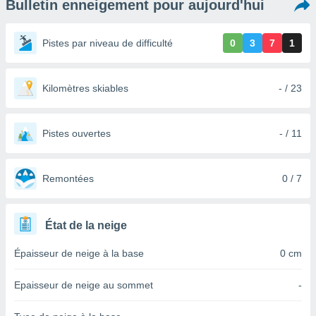
Bulletin enneigement pour aujourd'hui
s et
r
tement
Pistes par niveau de difficulté
0
3
7
1
cité
ue
lisée,
Kilomètres skiables
- / 23
ACCEPTER
ur des
ET
ions
CONTINUER
es par le
Pistes ouvertes
- / 11
 cookies
PARAMÈTRES
gies
es, nous
Remontées
0 / 7
de
 notre
afin de
État de la neige
r à vous
r
Épaisseur de neige à la base
0 cm
ment des
 de très
Epaisseur de neige au sommet
-
alité.
ant sur