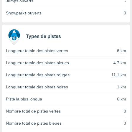
Jumps ouverts
-
nées
lles sur
Snowparks ouverts
0
d'un
égitime,
vous
vous
Types de pistes
 Pour ce
ous
etirer
Longueur totale des pistes vertes
6 km
ement
Longueur totale des pistes bleues
4.7 km
 opposer
ement
Longueur totale des pistes rouges
11.1 km
nées à
ment en
Longueur totale des pistes noires
1 km
 sur «
res
» ou
e
Piste la plus longue
6 km
que de
kies
Nombre total de pistes vertes
0
ite web.
Nombre total de pistes bleues
3
t nos