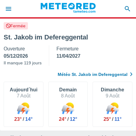
Fermée
e
ntialité
St. Jakob im Defereggental
enu de
Ouverture
Fermeture
o.com
o.com) a
05/12/2026
11/04/2027
aré par
Il manque 119 jours
onnels
Météo St. Jakob im Defereggental
arantir
té des
ions
Aujourd´hui
Demain
Dimanche
. Vous
7 Août
8 Août
9 Août
accéder
e en
 les
23°
/
14°
24°
/
12°
25°
/
11°
s :
r les