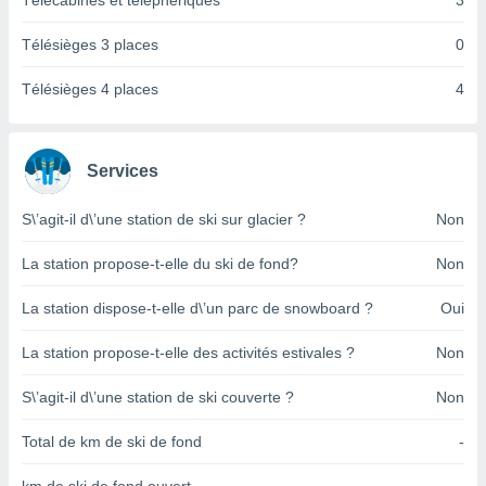
Télécabines et téléphériques
3
pour
 le
ement
Télésièges 3 places
0
afficher
licité ou
Télésièges 4 places
4
enu
lisé,
e vous
Services
r de la
S\’agit-il d\’une station de ski sur glacier ?
Non
 non
lisée.
La station propose-t-elle du ski de fond?
Non
uvez
La station dispose-t-elle d\’un parc de snowboard ?
Oui
ation des
et
La station propose-t-elle des activités estivales ?
Non
à notre
 par le
 cette
S\’agit-il d\’une station de ski couverte ?
Non
ion en
sur le
Total de km de ski de fond
-
«
».