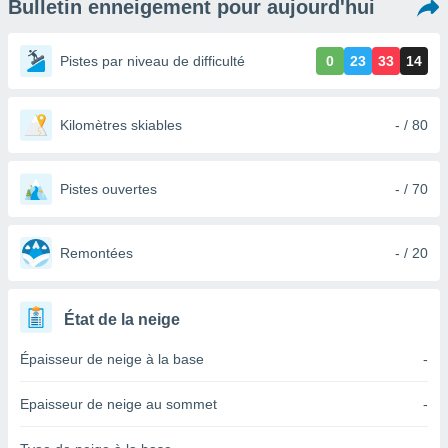
Bulletin enneigement pour aujourd'hui
s et
r
tement
Pistes par niveau de difficulté
0
23
33
14
cité
ue
lisée,
Kilomètres skiables
- / 80
ACCEPTER
ur des
ET
ions
CONTINUER
es par le
Pistes ouvertes
- / 70
 cookies
PARAMÈTRES
gies
es, nous
Remontées
- / 20
de
 notre
afin de
État de la neige
r à vous
r
Épaisseur de neige à la base
-
ment des
 de très
Epaisseur de neige au sommet
-
alité.
ant sur