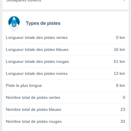
Snowparks ouverts
-
nées
lles sur
d'un
égitime,
Types de pistes
vous
vous
 Pour ce
Longueur totale des pistes vertes
0 km
ous
etirer
Longueur totale des pistes bleues
16 km
ement
Longueur totale des pistes rouges
51 km
 opposer
ement
Longueur totale des pistes noires
13 km
nées à
ment en
Piste la plus longue
8 km
 sur «
res
» ou
Nombre total de pistes vertes
0
e
que de
kies
Nombre total de pistes bleues
23
ite web.
Nombre total de pistes rouges
33
t nos