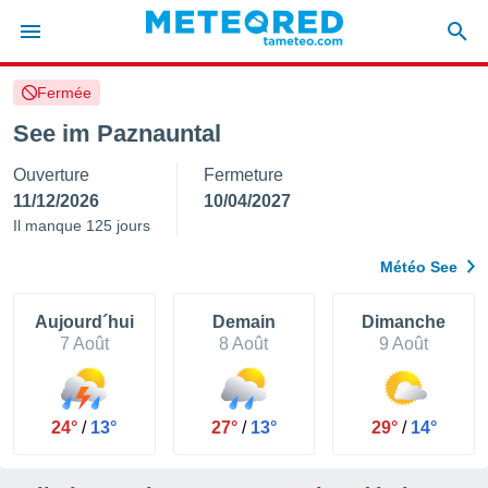
Fermée
e
ntialité
See im Paznauntal
enu de
Ouverture
Fermeture
o.com
o.com) a
11/12/2026
10/04/2027
aré par
Il manque 125 jours
onnels
Météo See
arantir
té des
ions
Aujourd´hui
Demain
Dimanche
. Vous
7 Août
8 Août
9 Août
accéder
e en
 les
24°
/
13°
27°
/
13°
29°
/
14°
s :
r les