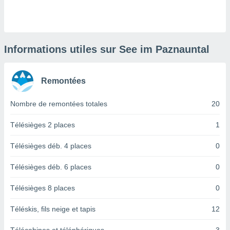
logies
e
s
tez pas
Informations utiles sur See im Paznauntal
ation de
, vous
z à
Remontées
à notre
Nombre de remontées totales
20
.com.
 cas,
us
Télésièges 2 places
1
ns que
s
Télésièges déb. 4 places
0
ires
Télésièges déb. 6 places
0
urer la
on sur le
Télésièges 8 places
0
 seront
, et que
Téléskis, fils neige et tapis
12
ies ne
as