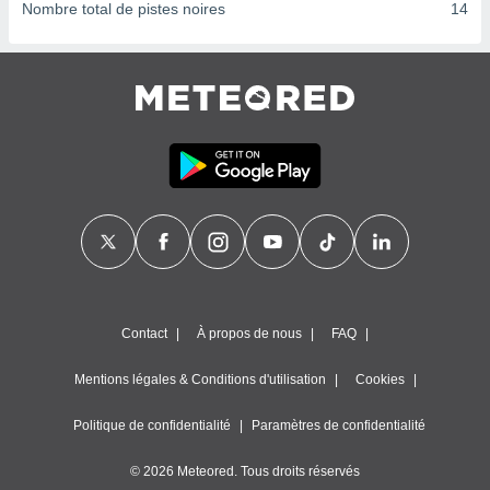
ires
Nombre total de pistes noires
14
ons le
ent des
es
 :
et/ou
 à des
ions sur
eil,
des
limitées
nner la
, créer
ils pour
ité
Contact
À propos de nous
FAQ
lisée,
des
Mentions légales & Conditions d'utilisation
Cookies
our
nner des
és
Politique de confidentialité
Paramètres de confidentialité
lisées,
s profils
© 2026 Meteored. Tous droits réservés
enus