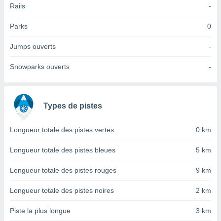
Rails
-
tre
ement,
Parks
0
enaires
Jumps ouverts
-
s des
 des
Snowparks ouverts
-
nts
 ou des
gies
es pour
 accéder
Types de pistes
r des
Longueur totale des pistes vertes
0 km
lles
ue votre
Longueur totale des pistes bleues
5 km
r ce site
Longueur totale des pistes rouges
9 km
 IP et
ifiants
es.
Longueur totale des pistes noires
2 km
eurs
Piste la plus longue
3 km
traiter