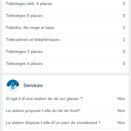
logies
Télésièges déb. 6 places
0
e
s
Télésièges 8 places
0
tez pas
Téléskis, fils neige et tapis
2
ation de
, vous
Télécabines et téléphériques
1
z à
à notre
Télésièges 3 places
0
.com.
Télésièges 4 places
0
 cas,
us
ns que
s
Services
ires
urer la
S\’agit-il d\’une station de ski sur glacier ?
Non
on sur le
 seront
La station propose-t-elle du ski de fond?
Non
, et que
ies ne
La station dispose-t-elle d\’un parc de snowboard ?
Non
as