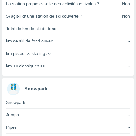
pour
La station propose-t-elle des activités estivales ?
Non
 le
ement
S\’agit-il d\’une station de ski couverte ?
Non
afficher
licité ou
Total de km de ski de fond
-
enu
lisé,
km de ski de fond ouvert
-
e vous
r de la
km pistes << skating >>
-
 non
km << classiques >>
-
lisée.
uvez
ation des
Snowpark
et
à notre
Snowpark
-
 par le
 cette
Jumps
-
ion en
sur le
Pipes
-
«
».