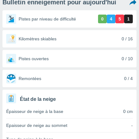
Bulletin enneigement pour aujourd'hui
s et
r
tement
Pistes par niveau de difficulté
0
4
5
1
cité
ue
lisée,
Kilomètres skiables
0 / 16
ACCEPTER
ur des
ET
ions
CONTINUER
es par le
Pistes ouvertes
0 / 10
 cookies
PARAMÈTRES
gies
es, nous
Remontées
0 / 4
de
 notre
afin de
État de la neige
r à vous
r
Épaisseur de neige à la base
0 cm
ment des
 de très
Epaisseur de neige au sommet
-
alité.
ant sur