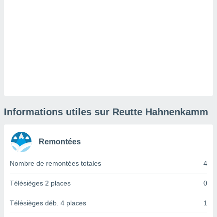
lisé en
 de
. Vous
rouver
ations
re
que de
kies
r votre
ement à
ment en
Informations utiles sur Reutte Hahnenkamm
sur le
res des
Remontées
kies
le au
Nombre de remontées totales
4
page de
te web.
Télésièges 2 places
0
MENT,
Télésièges déb. 4 places
1
 les