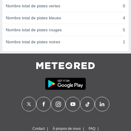
nées
Nombre total de pistes vertes
0
lles sur
d'un
Nombre total de pistes bleues
4
égitime,
vous
Nombre total de pistes rouges
5
vous
 Pour ce
Nombre total de pistes noires
1
ous
etirer
ement
 opposer
ement
nées à
ment en
 sur «
res
» ou
e
que de
kies
ite web.
t nos
Contact
À propos de nous
FAQ