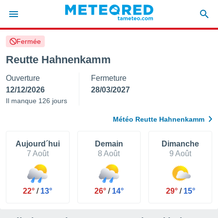
Fermée
e
ntialité
Reutte Hahnenkamm
enu de
Ouverture
Fermeture
o.com
o.com) a
12/12/2026
28/03/2027
aré par
Il manque 126 jours
onnels
Météo Reutte Hahnenkamm
arantir
té des
ions
Aujourd´hui
Demain
Dimanche
. Vous
7 Août
8 Août
9 Août
accéder
e en
 les
22°
/
13°
26°
/
14°
29°
/
15°
s :
r les