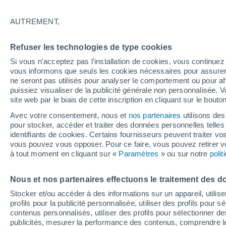
18/12/2026
29/03/2027
Il manque 133 jours
AUTREMENT,
Refuser les technologies de type cookies
Bulletin enneigement pour aujourd'hui
Si vous n'acceptez pas l'installation de cookies, vous continu
vous informons que seuls les cookies nécessaires pour assurer la
ne seront pas utilisés pour analyser le comportement ou pour af
Pistes par niveau de difficulté
0
5
3
1
puissiez visualiser de la publicité générale non personnalisée. V
site web par le biais de cette inscription en cliquant sur le bouto
Avec votre consentement, nous et
nos partenaires
utilisons des
Kilomètres skiables
0 / 17
pour stocker, accéder et traiter des données personnelles telles 
identifiants de cookies. Certains fournisseurs peuvent traiter vo
vous pouvez vous opposer. Pour ce faire, vous pouvez retirer
Pistes ouvertes
0 / 9
à tout moment en cliquant sur «
Paramètres
» ou sur notre
poli
Nous et nos partenaires effectuons le traitement des d
Remontées
0 / 7
Stocker et/ou accéder à des informations sur un appareil, utilise
profils pour la publicité personnalisée, utiliser des profils pour 
contenus personnalisés, utiliser des profils pour sélectionner
publicités, mesurer la performance des contenus, comprendre le