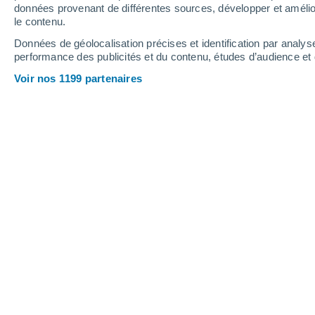
Webcams - Radstadt - Altenmarkt
données provenant de différentes sources, développer et amélior
le contenu.
Données de géolocalisation précises et identification par analys
performance des publicités et du contenu, études d’audience e
Voir nos 1199 partenaires
Kemahdhöhe
6 Août 2026
Hauteur de neige