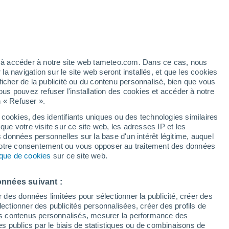
28°
/
17°
24°
/
16°
27°
/
14°
ez à accéder à notre site web tameteo.com. Dans ce cas, nous
 navigation sur le site web seront installés, et que les cookies
ficher de la publicité ou du contenu personnalisé, bien que vous
État de la neige
ous pouvez refuser l'installation des cookies et accéder à notre
n « Refuser ».
Épaisseur de neige à la base
-
 cookies, des identifiants uniques ou des technologies similaires
que votre visite sur ce site web, les adresses IP et les
Epaisseur de neige au sommet
-
s données personnelles sur la base d'un intérêt légitime, auquel
 votre consentement ou vous opposer au traitement des données
tique de cookies
sur ce site web.
Tyoe de neige à la base
-
Tyoe de neige au sommet
-
onnées suivant :
r des données limitées pour sélectionner la publicité, créer des
sélectionner des publicités personnalisées, créer des profils de
 des contenus personnalisés, mesurer la performance des
s publics par le biais de statistiques ou de combinaisons de