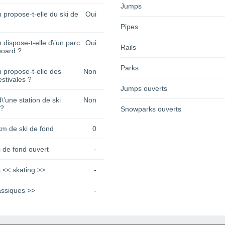
Jumps
n propose-t-elle du ski de
Oui
Pipes
n dispose-t-elle d\’un parc
Oui
Rails
oard ?
Parks
n propose-t-elle des
Non
estivales ?
Jumps ouverts
 d\’une station de ski
Non
 ?
Snowparks ouverts
km de ski de fond
0
 de fond ouvert
-
 << skating >>
-
assiques >>
-