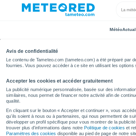
Météo
Actual
Avis de confidentialité
Le contenu de Tameteo.com (tameteo.com) a été préparé par des 
fournies. Vous pouvez accéder à ce site en utilisant les options 
Accepter les cookies et accéder gratuitement
Accueil
Autriche
Land de Salzbourg
Radstadt - 
La publicité numérique personnalisée, basée sur des information
similaires, nous permet de financer notre activité afin de conti
Fermée
qualité.
En cliquant sur le bouton « Accepter et continuer », vous accéde
Radstadt - Altenmarkt
qu'ils soient à nous ou à partenaires, qui nous permettent de sui
développer un profil spécifique pour vous montrer de la publicit
trouver plus d'informations dans notre
Politique de cookies
et re
Ouverture
Fermeture
Paramètres des cookies
disponible au pied de page de notre si