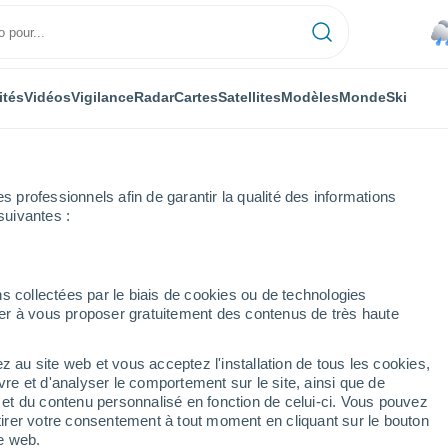
ités
Vidéos
Vigilance
Radar
Cartes
Satellites
Modèles
Monde
Ski
professionnels afin de garantir la qualité des informations
suivantes :
Altenmarkt
Ski
s collectées par le biais de cookies ou de technologies
nuer à vous proposer gratuitement des contenus de très haute
Météo Radstadt - Altenmarkt
z au site web et vous acceptez l'installation de tous les cookies,
vre et d'analyser le comportement sur le site, ainsi que de
Aujourd´hui
Demain
Samedi
é et du contenu personnalisé en fonction de celui-ci. Vous pouvez
6 Août
7 Août
8 Août
tirer votre consentement à tout moment en cliquant sur le bouton
te web.