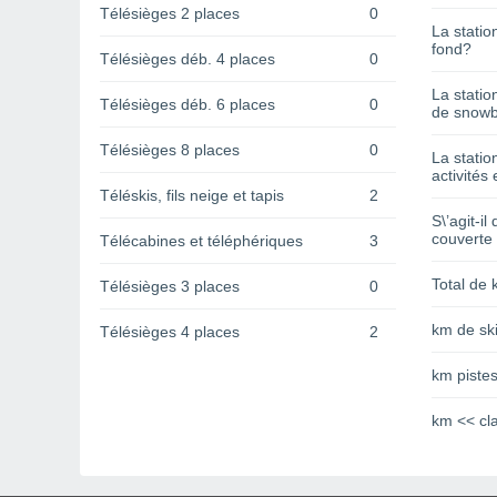
Télésièges 2 places
0
La statio
fond?
Télésièges déb. 4 places
0
La statio
Télésièges déb. 6 places
0
de snowb
Télésièges 8 places
0
La statio
activités 
Téléskis, fils neige et tapis
2
S\’agit-il
couverte
Télécabines et téléphériques
3
Total de 
Télésièges 3 places
0
km de ski
Télésièges 4 places
2
km pistes
km << cl