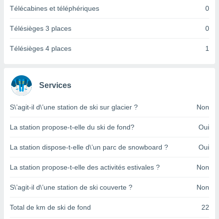
pour
Télécabines et téléphériques
0
 le
ement
Télésièges 3 places
0
afficher
licité ou
enu
Télésièges 4 places
1
lisé,
e vous
r de la
Services
 non
S\’agit-il d\’une station de ski sur glacier ?
Non
lisée.
uvez
La station propose-t-elle du ski de fond?
Oui
ation des
La station dispose-t-elle d\’un parc de snowboard ?
Oui
et
à notre
La station propose-t-elle des activités estivales ?
Non
 par le
 cette
ion en
S\’agit-il d\’une station de ski couverte ?
Non
sur le
«
Total de km de ski de fond
22
».