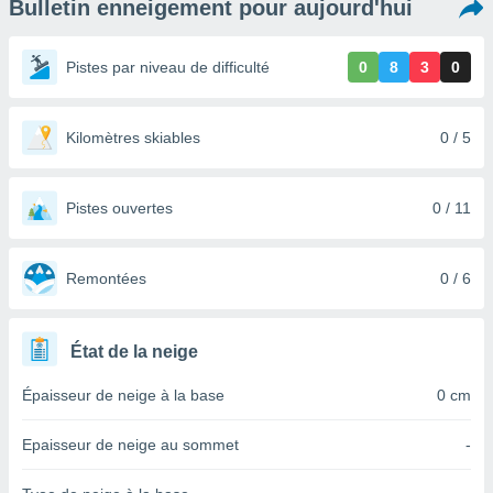
Bulletin enneigement pour aujourd'hui
s et
r
tement
Pistes par niveau de difficulté
0
8
3
0
cité
ue
lisée,
Kilomètres skiables
0 / 5
ACCEPTER
ur des
ET
ions
CONTINUER
es par le
Pistes ouvertes
0 / 11
 cookies
PARAMÈTRES
gies
es, nous
Remontées
0 / 6
de
 notre
afin de
État de la neige
r à vous
r
Épaisseur de neige à la base
0 cm
ment des
 de très
Epaisseur de neige au sommet
-
alité.
ant sur