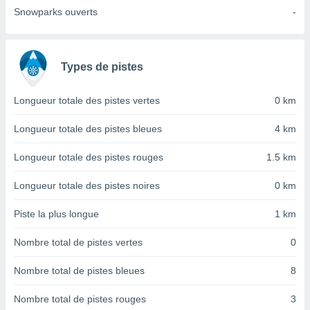
nées
Snowparks ouverts
-
lles sur
d'un
égitime,
vous
Types de pistes
vous
 Pour ce
ous
Longueur totale des pistes vertes
0 km
etirer
Longueur totale des pistes bleues
4 km
ement
 opposer
Longueur totale des pistes rouges
1.5 km
ement
nées à
Longueur totale des pistes noires
0 km
ment en
 sur «
Piste la plus longue
1 km
res
» ou
e
Nombre total de pistes vertes
0
que de
kies
Nombre total de pistes bleues
8
ite web.
t nos
Nombre total de pistes rouges
3