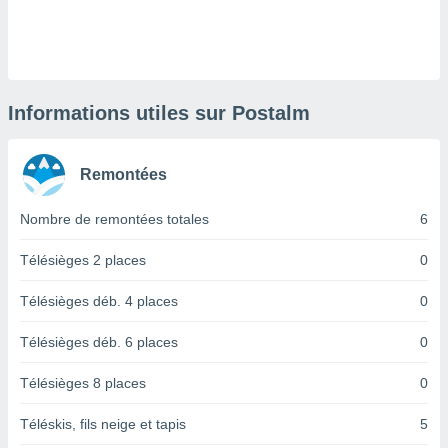
logies
e
s
tez pas
ation de
Informations utiles sur Postalm
, vous
z à
à notre
Remontées
.com.
Nombre de remontées totales
6
 cas,
us
Télésièges 2 places
0
ns que
s
Télésièges déb. 4 places
0
ires
urer la
Télésièges déb. 6 places
0
on sur le
 seront
Télésièges 8 places
0
, et que
ies ne
Téléskis, fils neige et tapis
5
as