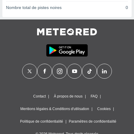
ires
ons le
Nombre total de pistes noires
0
ent des
es
 :
et/ou
 à des
ions sur
eil,
des
limitées
nner la
, créer
ils pour
ité
lisée,
Contact
À propos de nous
FAQ
des
our
Mentions légales & Conditions d'utilisation
Cookies
nner des
és
Politique de confidentialité
Paramètres de confidentialité
lisées,
s profils
enus