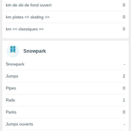
km de ski de fond ouvert
0
tre
ement,
km pistes << skating >>
0
enaires
s des
km << classiques >>
0
 des
nts
 ou des
Snowpark
gies
es pour
 accéder
Snowpark
-
r des
Jumps
2
lles
ue votre
Pipes
0
r ce site
Rails
1
 IP et
ifiants
Parks
0
es.
eurs
Jumps ouverts
-
traiter