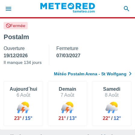
Fermée
e
ntialité
Postalm
enu de
Ouverture
Fermeture
o.com
o.com) a
19/12/2026
07/03/2027
aré par
Il manque 134 jours
onnels
Météo Postalm Arena - St Wolfgang
arantir
té des
ions
Aujourd´hui
Demain
Samedi
. Vous
6 Août
7 Août
8 Août
accéder
e en
 les
23°
/
15°
21°
/
13°
22°
/
12°
s :
r les