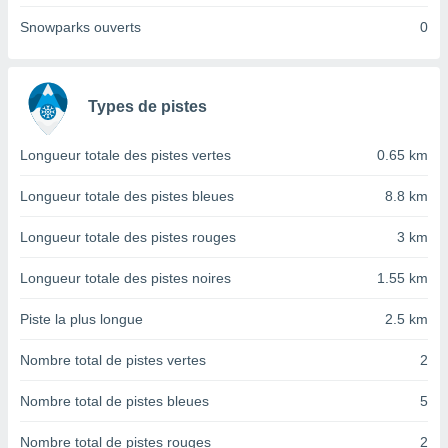
nées
Snowparks ouverts
0
lles sur
d'un
égitime,
vous
Types de pistes
vous
 Pour ce
ous
Longueur totale des pistes vertes
0.65 km
etirer
Longueur totale des pistes bleues
8.8 km
ement
 opposer
Longueur totale des pistes rouges
3 km
ement
nées à
ment en
Longueur totale des pistes noires
1.55 km
 sur «
res
» ou
Piste la plus longue
2.5 km
e
que de
Nombre total de pistes vertes
2
kies
ite web.
Nombre total de pistes bleues
5
t nos
Nombre total de pistes rouges
2