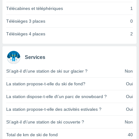
pour
 le
Télécabines et téléphériques
1
ement
afficher
Télésièges 3 places
0
licité ou
enu
Télésièges 4 places
2
lisé,
e vous
r de la
Services
 non
S\’agit-il d\’une station de ski sur glacier ?
Non
lisée.
uvez
La station propose-t-elle du ski de fond?
Oui
ation des
et
La station dispose-t-elle d\’un parc de snowboard ?
Oui
à notre
 par le
La station propose-t-elle des activités estivales ?
Oui
 cette
ion en
S\’agit-il d\’une station de ski couverte ?
Non
sur le
«
Total de km de ski de fond
40
».