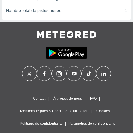
ires
ons le
Nombre total de pistes noires
1
ent des
es
 :
et/ou
 à des
ions sur
eil,
des
limitées
nner la
, créer
ils pour
ité
lisée,
des
Contact
À propos de nous
FAQ
our
nner des
Mentions légales & Conditions d'utilisation
Cookies
és
lisées,
Politique de confidentialité
Paramètres de confidentialité
s profils
enus