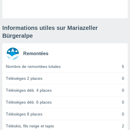
logies
e
s
tez pas
Informations utiles sur Mariazeller
ation de
Bürgeralpe
, vous
z à
à notre
Remontées
.com.
 cas,
Nombre de remontées totales
5
us
ns que
Télésièges 2 places
0
s
Télésièges déb. 4 places
0
ires
urer la
Télésièges déb. 6 places
0
on sur le
 seront
Télésièges 8 places
0
, et que
ies ne
as
Téléskis, fils neige et tapis
2