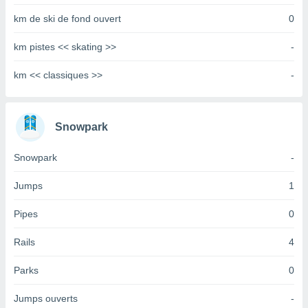
tre
km de ski de fond ouvert
0
ement,
km pistes << skating >>
-
enaires
s des
km << classiques >>
-
 des
nts
 ou des
gies
Snowpark
es pour
 accéder
Snowpark
-
r des
lles
Jumps
1
ue votre
r ce site
Pipes
0
 IP et
Rails
4
ifiants
es.
Parks
0
eurs
Jumps ouverts
-
traiter