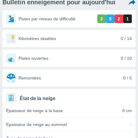
Bulletin enneigement pour aujourd'hui
s et
r
tement
Pistes par niveau de difficulté
2
5
2
1
cité
ue
lisée,
Kilomètres skiables
0 / 14
ACCEPTER
ur des
ET
ions
CONTINUER
es par le
Pistes ouvertes
0 / 10
 cookies
PARAMÈTRES
gies
es, nous
Remontées
0 / 5
de
 notre
afin de
État de la neige
r à vous
r
Épaisseur de neige à la base
0 cm
ment des
 de très
Epaisseur de neige au sommet
-
alité.
ant sur