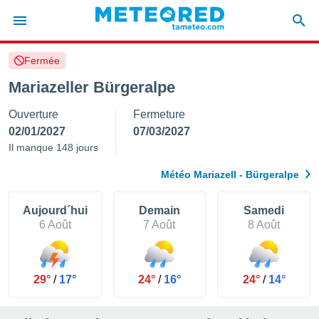
Fermée
e
ntialité
Mariazeller Bürgeralpe
enu de
Ouverture
Fermeture
o.com
o.com) a
02/01/2027
07/03/2027
aré par
Il manque 148 jours
onnels
Météo Mariazell - Bürgeralpe
arantir
té des
ions
Aujourd´hui
Demain
Samedi
. Vous
6 Août
7 Août
8 Août
accéder
e en
 les
29°
/
17°
24°
/
16°
24°
/
14°
s :
r les