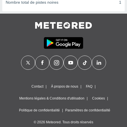
ires
Nombre total de pistes noires
1
ons le
ent des
es
 :
et/ou
 à des
ions sur
eil,
des
limitées
nner la
, créer
ils pour
ité
Contact
À propos de nous
FAQ
lisée,
des
Mentions légales & Conditions d'utilisation
Cookies
our
nner des
és
Politique de confidentialité
Paramètres de confidentialité
lisées,
s profils
© 2026 Meteored. Tous droits réservés
enus