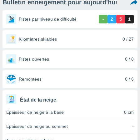
Bulletin enneigement pour aujourd'hui
s et
r
tement
Pistes par niveau de difficulté
-
2
5
1
cité
ue
lisée,
Kilomètres skiables
0 / 27
ACCEPTER
ur des
ET
ions
CONTINUER
es par le
Pistes ouvertes
0 / 8
 cookies
PARAMÈTRES
gies
es, nous
Remontées
0 / 6
de
 notre
afin de
État de la neige
r à vous
r
Épaisseur de neige à la base
0 cm
ment des
 de très
Epaisseur de neige au sommet
-
alité.
ant sur