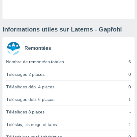
logies
e
s
tez pas
Informations utiles sur Laterns - Gapfohl
ation de
, vous
z à
Remontées
à notre
Nombre de remontées totales
6
.com.
 cas,
us
Télésièges 2 places
0
ns que
s
Télésièges déb. 4 places
0
ires
Télésièges déb. 6 places
1
urer la
on sur le
Télésièges 8 places
-
 seront
, et que
Téléskis, fils neige et tapis
4
ies ne
as