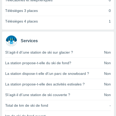
Télécabines et téléphériques
0
pour
 le
ement
Télésièges 3 places
0
afficher
licité ou
Télésièges 4 places
1
enu
lisé,
e vous
Services
r de la
S\’agit-il d\’une station de ski sur glacier ?
Non
 non
lisée.
La station propose-t-elle du ski de fond?
Non
uvez
La station dispose-t-elle d\’un parc de snowboard ?
Non
ation des
et
La station propose-t-elle des activités estivales ?
Non
à notre
 par le
 cette
S\’agit-il d\’une station de ski couverte ?
Non
ion en
sur le
Total de km de ski de fond
-
«
».