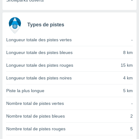
Snowparks ouverts
-
nées
lles sur
d'un
égitime,
Types de pistes
vous
vous
 Pour ce
Longueur totale des pistes vertes
-
ous
etirer
Longueur totale des pistes bleues
8 km
ement
Longueur totale des pistes rouges
15 km
 opposer
ement
Longueur totale des pistes noires
4 km
nées à
ment en
Piste la plus longue
5 km
 sur «
res
» ou
Nombre total de pistes vertes
-
e
que de
kies
Nombre total de pistes bleues
2
ite web.
Nombre total de pistes rouges
5
t nos