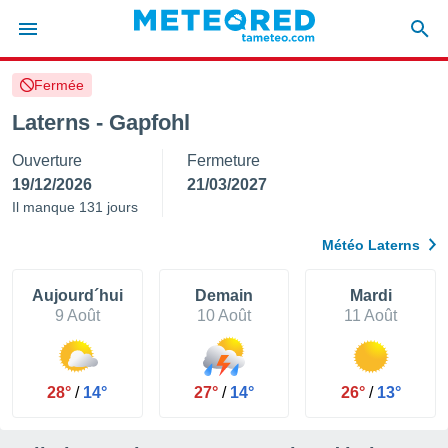
Fermée
e
ntialité
Laterns - Gapfohl
enu de
Ouverture
Fermeture
o.com
o.com) a
19/12/2026
21/03/2027
aré par
Il manque 131 jours
onnels
Météo Laterns
arantir
té des
ions
Aujourd´hui
Demain
Mardi
. Vous
9 Août
10 Août
11 Août
accéder
e en
 les
28°
/
14°
27°
/
14°
26°
/
13°
s :
r les