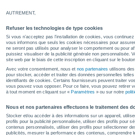
18/12/2026
21/03/2027
Il manque 132 jours
AUTREMENT,
Refuser les technologies de type cookies
Bulletin enneigement pour aujourd'hui
Si vous n'acceptez pas l'installation de cookies, vous continu
vous informons que seuls les cookies nécessaires pour assurer la
ne seront pas utilisés pour analyser le comportement ou pour af
Pistes par niveau de difficulté
0
2
3
1
puissiez visualiser de la publicité générale non personnalisée. V
site web par le biais de cette inscription en cliquant sur le bouto
Avec votre consentement, nous et
nos partenaires
utilisons des
Kilomètres skiables
0 / 9
pour stocker, accéder et traiter des données personnelles telles 
identifiants de cookies. Certains fournisseurs peuvent traiter vo
vous pouvez vous opposer. Pour ce faire, vous pouvez retirer
Pistes ouvertes
0 / 6
à tout moment en cliquant sur «
Paramètres
» ou sur notre
poli
Nous et nos partenaires effectuons le traitement des d
Remontées
0 / 4
Stocker et/ou accéder à des informations sur un appareil, utilise
profils pour la publicité personnalisée, utiliser des profils pour 
contenus personnalisés, utiliser des profils pour sélectionner
publicités, mesurer la performance des contenus, comprendre le