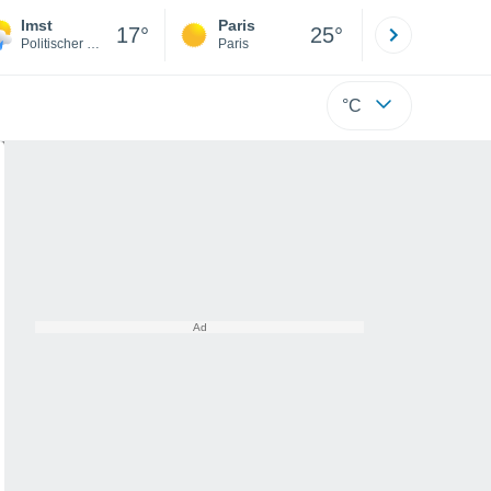
Imst
Paris
Montpelli
17°
25°
Politischer Bezirk Imst
Paris
Hérault
°C