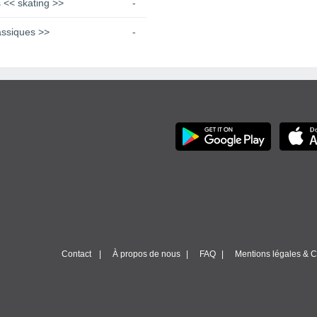
 << skating >>
-
assiques >>
-
Contact
À propos de nous
FAQ
Mentions légales & Co