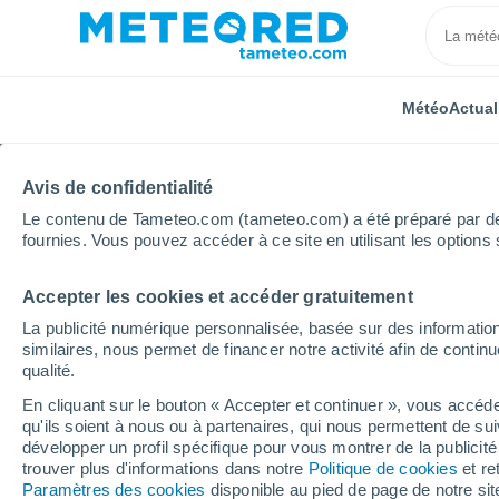
Météo
Actual
Avis de confidentialité
Le contenu de Tameteo.com (tameteo.com) a été préparé par des 
fournies. Vous pouvez accéder à ce site en utilisant les options 
Accepter les cookies et accéder gratuitement
Accueil
Autriche
Tyrol
Imst
Ski
La publicité numérique personnalisée, basée sur des information
similaires, nous permet de financer notre activité afin de conti
Fermée
qualité.
En cliquant sur le bouton « Accepter et continuer », vous accéde
Imst
qu'ils soient à nous ou à partenaires, qui nous permettent de sui
développer un profil spécifique pour vous montrer de la publicit
trouver plus d'informations dans notre
Politique de cookies
et re
Ouverture
Fermeture
Paramètres des cookies
disponible au pied de page de notre si