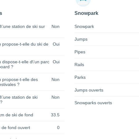
s
Snowpark
 d\’une station de ski sur
Non
Snowpark
Jumps
n propose-t-elle du ski de
Oui
Pipes
n dispose-t-elle d\’un parc
Oui
Rails
oard ?
Parks
n propose-t-elle des
Non
estivales ?
Jumps ouverts
 d\’une station de ski
Non
 ?
Snowparks ouverts
km de ski de fond
33.5
 de fond ouvert
0