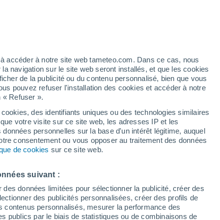
23°
/
13°
26°
/
14°
29°
/
13°
ez à accéder à notre site web tameteo.com. Dans ce cas, nous
 navigation sur le site web seront installés, et que les cookies
ficher de la publicité ou du contenu personnalisé, bien que vous
État de la neige
ous pouvez refuser l'installation des cookies et accéder à notre
n « Refuser ».
Épaisseur de neige à la base
0 cm
 cookies, des identifiants uniques ou des technologies similaires
que votre visite sur ce site web, les adresses IP et les
Epaisseur de neige au sommet
-
s données personnelles sur la base d'un intérêt légitime, auquel
 votre consentement ou vous opposer au traitement des données
tique de cookies
sur ce site web.
Tyoe de neige à la base
-
Tyoe de neige au sommet
-
onnées suivant :
r des données limitées pour sélectionner la publicité, créer des
sélectionner des publicités personnalisées, créer des profils de
 des contenus personnalisés, mesurer la performance des
s publics par le biais de statistiques ou de combinaisons de