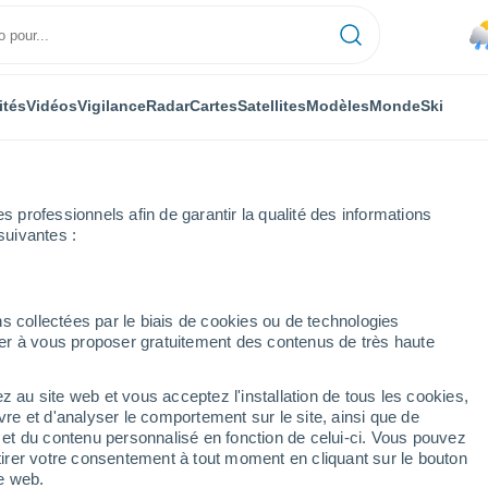
ités
Vidéos
Vigilance
Radar
Cartes
Satellites
Modèles
Monde
Ski
professionnels afin de garantir la qualité des informations
suivantes :
s collectées par le biais de cookies ou de technologies
nuer à vous proposer gratuitement des contenus de très haute
Météo Imst
z au site web et vous acceptez l'installation de tous les cookies,
vre et d'analyser le comportement sur le site, ainsi que de
Aujourd´hui
Demain
Dimanche
é et du contenu personnalisé en fonction de celui-ci. Vous pouvez
7 Août
8 Août
9 Août
tirer votre consentement à tout moment en cliquant sur le bouton
te web.