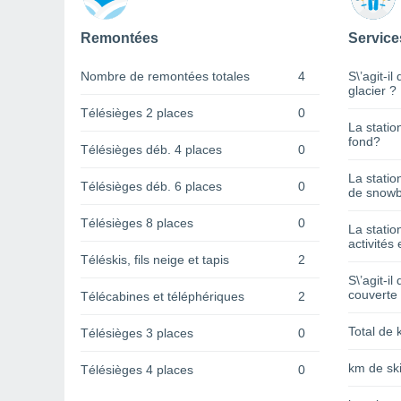
Remontées
Service
Nombre de remontées totales
4
S\’agit-il
glacier ?
Télésièges 2 places
0
La statio
fond?
Télésièges déb. 4 places
0
La statio
Télésièges déb. 6 places
0
de snowb
Télésièges 8 places
0
La statio
activités 
Téléskis, fils neige et tapis
2
S\’agit-il
couverte
Télécabines et téléphériques
2
Total de 
Télésièges 3 places
0
km de ski
Télésièges 4 places
0