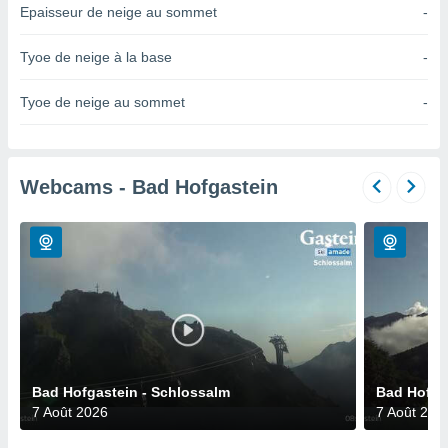
n «
Epaisseur de neige au sommet
-
 et
r »,
Tyoe de neige à la base
-
cédez au
 et vous
z
Tyoe de neige au sommet
-
ation de
qu'ils
 nous ou
Webcams - Bad Hofgastein
aires,
nt de
t
er le
ement
te, ainsi
per un
écifique
us
Bad Hofgastein - Schlossalm
Bad Hofgas
de la
7 Août 2026
7 Août 202
 et du