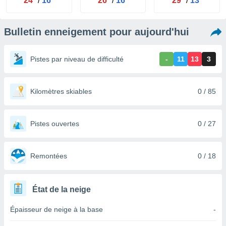
24°
/
16°
26°
/
16°
29°
/
13°
s et
r
tement
Bulletin enneigement pour aujourd'hui
cité
ue
Pistes par niveau de difficulté
-
11
13
3
lisée,
ACCEPTER
ur des
ET
ions
CONTINUER
es par le
Kilomètres skiables
0 / 85
 cookies
PARAMÈTRES
gies
Pistes ouvertes
0 / 27
es, nous
de
 notre
Remontées
0 / 18
afin de
r à vous
r
ment des
État de la neige
 de très
alité.
Épaisseur de neige à la base
-
ant sur