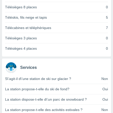
pour
 le
Télésièges 8 places
0
ement
afficher
Téléskis, fils neige et tapis
5
licité ou
enu
Télécabines et téléphériques
7
lisé,
e vous
Télésièges 3 places
0
r de la
Télésièges 4 places
0
 non
lisée.
uvez
Services
ation des
et
S\’agit-il d\’une station de ski sur glacier ?
Non
à notre
 par le
La station propose-t-elle du ski de fond?
Oui
 cette
ion en
La station dispose-t-elle d\’un parc de snowboard ?
Oui
sur le
«
La station propose-t-elle des activités estivales ?
Non
».