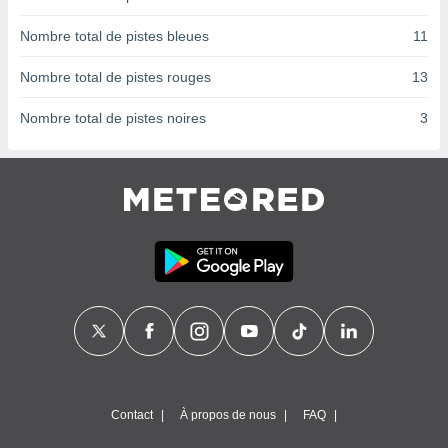
ires
ons le
Nombre total de pistes bleues
11
ent des
es
Nombre total de pistes rouges
13
 :
et/ou
Nombre total de pistes noires
3
 à des
ions sur
eil,
des
limitées
nner la
, créer
ils pour
ité
lisée,
des
our
nner des
és
lisées,
Contact
À propos de nous
FAQ
s profils
enus