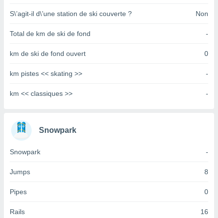
tre
S\’agit-il d\’une station de ski couverte ?
Non
ement,
Total de km de ski de fond
-
enaires
s des
km de ski de fond ouvert
0
 des
nts
km pistes << skating >>
-
 ou des
gies
km << classiques >>
-
es pour
 accéder
r des
Snowpark
lles
ue votre
r ce site
Snowpark
-
 IP et
Jumps
8
ifiants
es.
Pipes
0
eurs
Rails
16
traiter