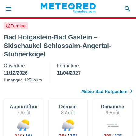
Fermée
e
ntialité
Bad Hofgastein-Bad Gastein –
enu de
Skischaukel Schlossalm-Angertal-
o.com
Stubnerkogel
o.com) a
aré par
Ouverture
Fermeture
onnels
11/12/2026
11/04/2027
arantir
Il manque 125 jours
té des
ions
Météo Bad Hofgastein
. Vous
accéder
e en
Aujourd´hui
Demain
Dimanche
 les
7 Août
8 Août
9 Août
s :
r les