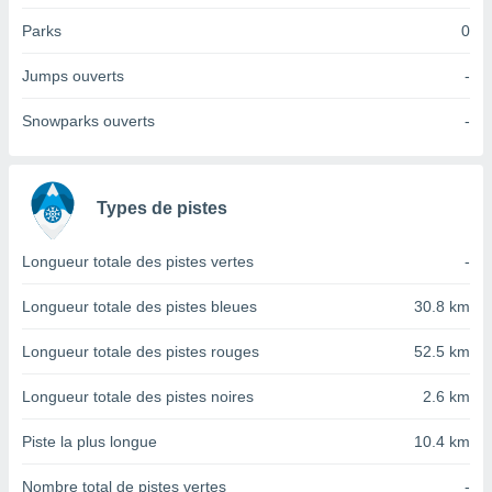
nées
Parks
0
lles sur
d'un
égitime,
Jumps ouverts
-
vous
vous
Snowparks ouverts
-
 Pour ce
ous
etirer
Types de pistes
ement
 opposer
Longueur totale des pistes vertes
-
ement
nées à
ment en
Longueur totale des pistes bleues
30.8 km
 sur «
res
» ou
Longueur totale des pistes rouges
52.5 km
e
que de
Longueur totale des pistes noires
2.6 km
kies
ite web.
Piste la plus longue
10.4 km
t nos
Nombre total de pistes vertes
-