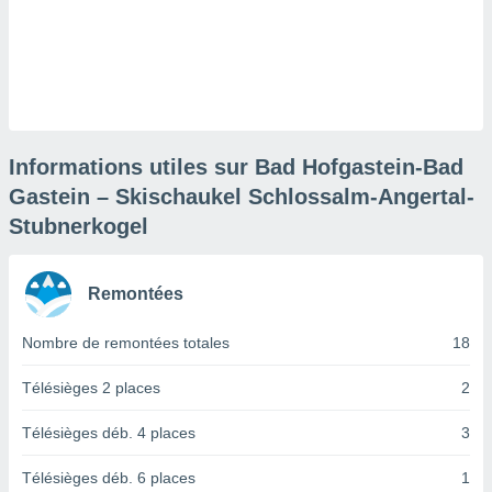
logies
e
s
tez pas
ation de
, vous
z à
Informations utiles sur Bad Hofgastein-Bad
à notre
Gastein – Skischaukel Schlossalm-Angertal-
Stubnerkogel
.com.
 cas,
us
ns que
Remontées
s
Nombre de remontées totales
18
ires
urer la
Télésièges 2 places
2
on sur le
 seront
, et que
Télésièges déb. 4 places
3
ies ne
as
Télésièges déb. 6 places
1