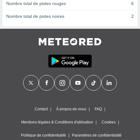
ires
Nombre total de pistes rouges
6
ons le
ent des
Nombre total de pistes noires
2
es
 :
et/ou
 à des
ions sur
eil,
des
limitées
nner la
, créer
ils pour
ité
lisée,
des
Contact
À propos de nous
FAQ
our
nner des
és
Mentions légales & Conditions d'utilisation
Cookies
lisées,
s profils
Politique de confidentialité
Paramètres de confidentialité
enus