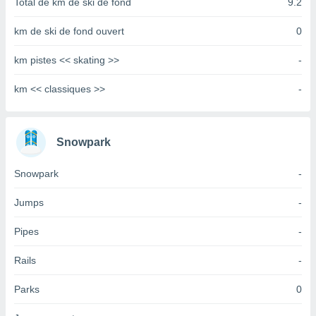
Total de km de ski de fond
9.2
tre
ement,
km de ski de fond ouvert
0
enaires
km pistes << skating >>
-
s des
 des
km << classiques >>
-
nts
 ou des
gies
es pour
Snowpark
 accéder
r des
Snowpark
-
lles
Jumps
-
ue votre
r ce site
Pipes
-
 IP et
ifiants
Rails
-
es.
Parks
0
eurs
traiter