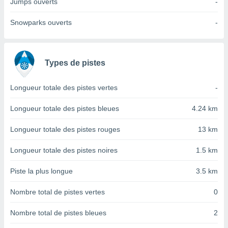
Jumps ouverts
-
nées
lles sur
Snowparks ouverts
-
d'un
égitime,
vous
vous
Types de pistes
 Pour ce
ous
etirer
Longueur totale des pistes vertes
-
ement
Longueur totale des pistes bleues
4.24 km
 opposer
ement
Longueur totale des pistes rouges
13 km
nées à
ment en
Longueur totale des pistes noires
1.5 km
 sur «
res
» ou
e
Piste la plus longue
3.5 km
que de
kies
Nombre total de pistes vertes
0
ite web.
Nombre total de pistes bleues
2
t nos