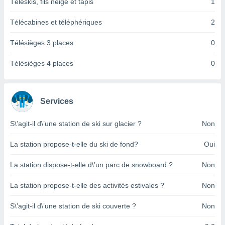
pour
Téléskis, fils neige et tapis
1
 le
ement
Télécabines et téléphériques
2
afficher
licité ou
Télésièges 3 places
0
enu
lisé,
Télésièges 4 places
0
e vous
r de la
Services
 non
lisée.
S\’agit-il d\’une station de ski sur glacier ?
Non
uvez
La station propose-t-elle du ski de fond?
Oui
ation des
et
à notre
La station dispose-t-elle d\’un parc de snowboard ?
Non
 par le
 cette
La station propose-t-elle des activités estivales ?
Non
ion en
sur le
S\’agit-il d\’une station de ski couverte ?
Non
«
».