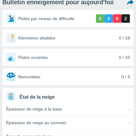
Bulletin enneigement pour aujourd'hui
s et
r
tement
Pistes par niveau de difficulté
0
2
6
2
cité
ue
lisée,
Kilomètres skiables
0 / 18
ACCEPTER
ur des
ET
ions
CONTINUER
es par le
Pistes ouvertes
0 / 10
 cookies
PARAMÈTRES
gies
es, nous
Remontées
0 / 3
de
 notre
afin de
État de la neige
r à vous
r
Épaisseur de neige à la base
-
ment des
 de très
Epaisseur de neige au sommet
-
alité.
ant sur