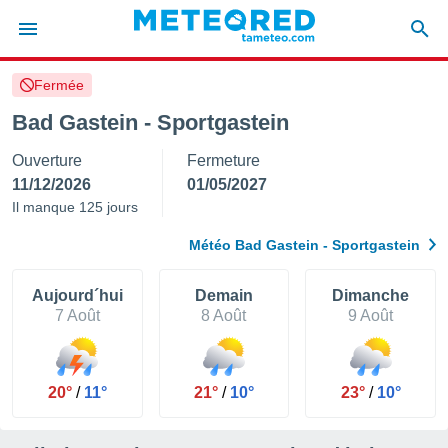
Fermée
e
ntialité
Bad Gastein - Sportgastein
enu de
Ouverture
Fermeture
o.com
o.com) a
11/12/2026
01/05/2027
aré par
Il manque 125 jours
onnels
Météo Bad Gastein - Sportgastein
arantir
té des
ions
Aujourd´hui
Demain
Dimanche
. Vous
7 Août
8 Août
9 Août
accéder
e en
 les
20°
/
11°
21°
/
10°
23°
/
10°
s :
r les