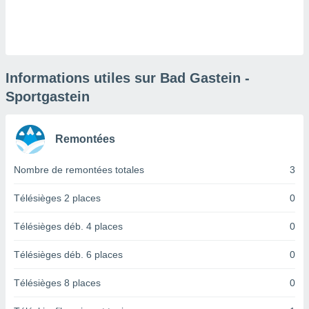
logies
e
s
tez pas
ation de
Informations utiles sur Bad Gastein -
, vous
Sportgastein
z à
à notre
Remontées
.com.
 cas,
us
Nombre de remontées totales
3
ns que
s
Télésièges 2 places
0
ires
Télésièges déb. 4 places
0
urer la
on sur le
Télésièges déb. 6 places
0
 seront
, et que
Télésièges 8 places
0
ies ne
as