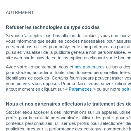
05/12/2026
04/04/2027
Il manque 119 jours
AUTREMENT,
Refuser les technologies de type cookies
Bulletin enneigement pour aujourd'hui
Si vous n'acceptez pas l'installation de cookies, vous continu
vous informons que seuls les cookies nécessaires pour assurer la
ne seront pas utilisés pour analyser le comportement ou pour af
Pistes par niveau de difficulté
23
54
46
20
puissiez visualiser de la publicité générale non personnalisée. V
site web par le biais de cette inscription en cliquant sur le bouto
Avec votre consentement, nous et
nos partenaires
utilisons des
Kilomètres skiables
- / 215
pour stocker, accéder et traiter des données personnelles telles 
identifiants de cookies. Certains fournisseurs peuvent traiter vo
vous pouvez vous opposer. Pour ce faire, vous pouvez retirer
Pistes ouvertes
- / 143
à tout moment en cliquant sur «
Paramètres
» ou sur notre
poli
Nous et nos partenaires effectuons le traitement des d
Remontées
- / 73
Stocker et/ou accéder à des informations sur un appareil, utilise
profils pour la publicité personnalisée, utiliser des profils pour 
contenus personnalisés, utiliser des profils pour sélectionner
publicités, mesurer la performance des contenus, comprendre le