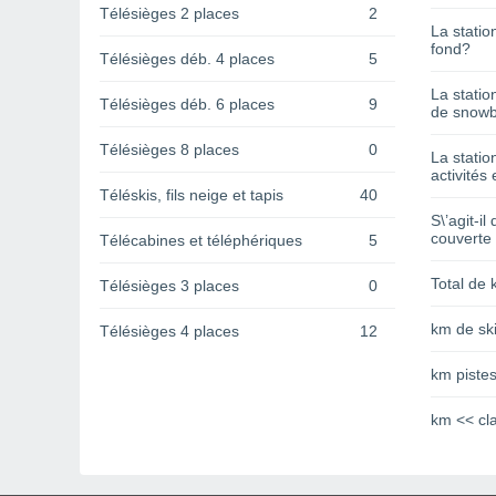
Télésièges 2 places
2
La statio
fond?
Télésièges déb. 4 places
5
La statio
Télésièges déb. 6 places
9
de snowb
Télésièges 8 places
0
La statio
activités 
Téléskis, fils neige et tapis
40
S\’agit-il
couverte
Télécabines et téléphériques
5
Total de 
Télésièges 3 places
0
km de ski
Télésièges 4 places
12
km pistes
km << cl