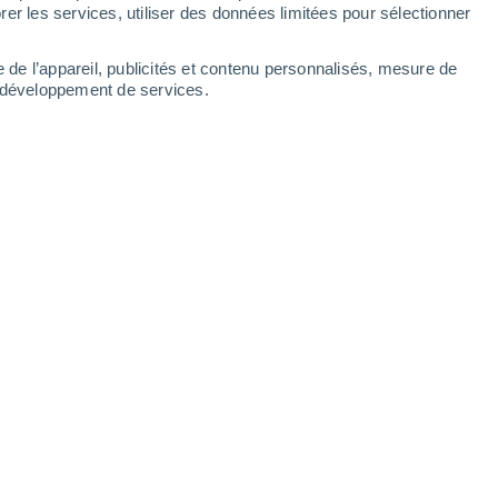
er les services, utiliser des données limitées pour sélectionner
e de l’appareil, publicités et contenu personnalisés, mesure de
t développement de services.
Grandvalira - Pi de Migdia
Grandvalira - 
7 Août 2026
23 Juin 2026