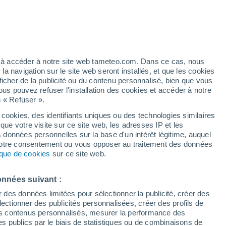
25°
/
13°
26°
/
14°
24°
/
14°
ez à accéder à notre site web tameteo.com. Dans ce cas, nous
 navigation sur le site web seront installés, et que les cookies
ficher de la publicité ou du contenu personnalisé, bien que vous
État de la neige
ous pouvez refuser l'installation des cookies et accéder à notre
n « Refuser ».
Épaisseur de neige à la base
-
 cookies, des identifiants uniques ou des technologies similaires
que votre visite sur ce site web, les adresses IP et les
Epaisseur de neige au sommet
-
s données personnelles sur la base d'un intérêt légitime, auquel
 votre consentement ou vous opposer au traitement des données
tique de cookies
sur ce site web.
Tyoe de neige à la base
-
Tyoe de neige au sommet
-
onnées suivant :
r des données limitées pour sélectionner la publicité, créer des
sélectionner des publicités personnalisées, créer des profils de
 des contenus personnalisés, mesurer la performance des
s publics par le biais de statistiques ou de combinaisons de