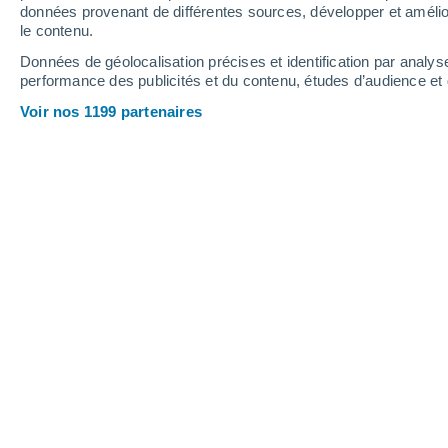
Webcams - Grandvalira
données provenant de différentes sources, développer et amélior
le contenu.
Données de géolocalisation précises et identification par analys
performance des publicités et du contenu, études d’audience e
Voir nos 1199 partenaires
Grandvalira - Canillo - El Forn
7 Août 2026
Hauteur de neige