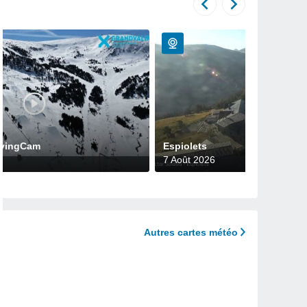
FlyingCam
Espiolets
7 Août 2026
Autres cartes météo