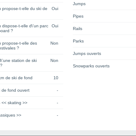
Jumps
n propose-t-elle du ski de
Oui
Pipes
n dispose-t-elle d\’un parc
Oui
Rails
oard ?
Parks
n propose-t-elle des
Non
estivales ?
Jumps ouverts
 d\’une station de ski
Non
 ?
Snowparks ouverts
km de ski de fond
10
 de fond ouvert
-
 << skating >>
-
assiques >>
-