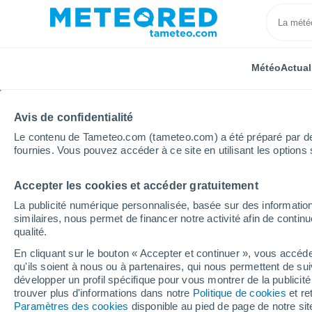
Météo
Actual
Avis de confidentialité
Le contenu de Tameteo.com (tameteo.com) a été préparé par des 
fournies. Vous pouvez accéder à ce site en utilisant les options 
Accepter les cookies et accéder gratuitement
Accueil
Andorre
Grandvalira
Ski
La publicité numérique personnalisée, basée sur des information
similaires, nous permet de financer notre activité afin de conti
Fermée
qualité.
En cliquant sur le bouton « Accepter et continuer », vous accéde
Grandvalira
qu'ils soient à nous ou à partenaires, qui nous permettent de sui
développer un profil spécifique pour vous montrer de la publicit
trouver plus d'informations dans notre
Politique de cookies
et re
Ouverture
Fermeture
Paramètres des cookies
disponible au pied de page de notre si