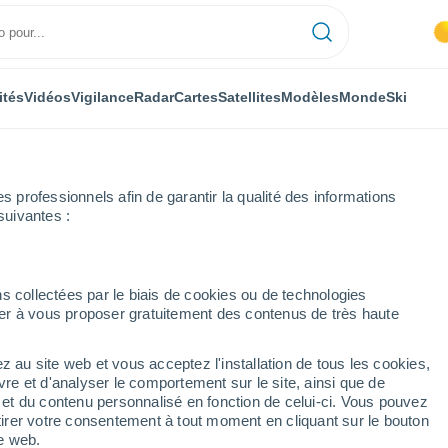
ités
Vidéos
Vigilance
Radar
Cartes
Satellites
Modèles
Monde
Ski
professionnels afin de garantir la qualité des informations
suivantes :
s collectées par le biais de cookies ou de technologies
nuer à vous proposer gratuitement des contenus de très haute
Météo Grandvalira
z au site web et vous acceptez l'installation de tous les cookies,
vre et d'analyser le comportement sur le site, ainsi que de
Aujourd´hui
Demain
Dimanche
é et du contenu personnalisé en fonction de celui-ci. Vous pouvez
7 Août
8 Août
9 Août
tirer votre consentement à tout moment en cliquant sur le bouton
te web.