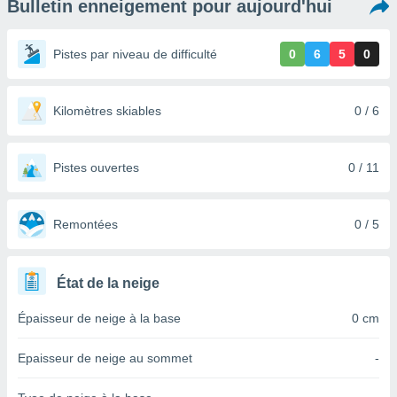
Bulletin enneigement pour aujourd'hui
s et
r
tement
Pistes par niveau de difficulté
0
6
5
0
cité
ue
lisée,
Kilomètres skiables
0 / 6
ACCEPTER
ur des
ET
ions
CONTINUER
es par le
Pistes ouvertes
0 / 11
 cookies
PARAMÈTRES
gies
es, nous
Remontées
0 / 5
de
 notre
afin de
État de la neige
r à vous
r
Épaisseur de neige à la base
0 cm
ment des
 de très
Epaisseur de neige au sommet
-
alité.
ant sur