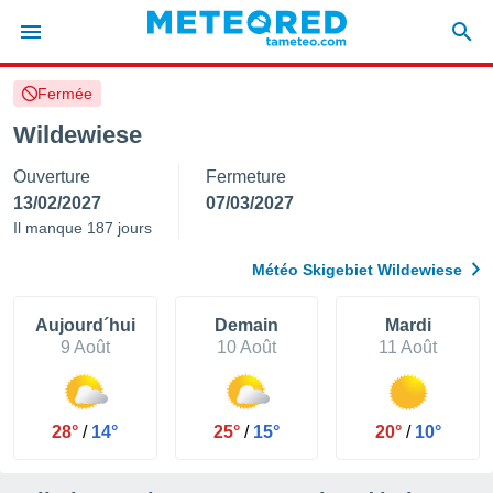
Fermée
e
ntialité
Wildewiese
enu de
Ouverture
Fermeture
o.com
o.com) a
13/02/2027
07/03/2027
aré par
Il manque 187 jours
onnels
Météo Skigebiet Wildewiese
arantir
té des
ions
Aujourd´hui
Demain
Mardi
. Vous
9 Août
10 Août
11 Août
accéder
e en
 les
28°
/
14°
25°
/
15°
20°
/
10°
s :
r les