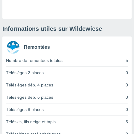
logies
e
s
tez pas
Informations utiles sur Wildewiese
ation de
, vous
z à
Remontées
à notre
Nombre de remontées totales
5
.com.
 cas,
us
Télésièges 2 places
0
ns que
s
Télésièges déb. 4 places
0
ires
Télésièges déb. 6 places
0
urer la
on sur le
Télésièges 8 places
0
 seront
, et que
Téléskis, fils neige et tapis
5
ies ne
as