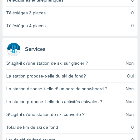
Télécabines et téléphériques
0
pour
 le
ement
Télésièges 3 places
0
afficher
licité ou
Télésièges 4 places
0
enu
lisé,
e vous
Services
r de la
S\’agit-il d\’une station de ski sur glacier ?
Non
 non
lisée.
La station propose-t-elle du ski de fond?
Oui
uvez
La station dispose-t-elle d\’un parc de snowboard ?
Non
ation des
et
La station propose-t-elle des activités estivales ?
Non
à notre
 par le
 cette
S\’agit-il d\’une station de ski couverte ?
Non
ion en
sur le
Total de km de ski de fond
0
«
».