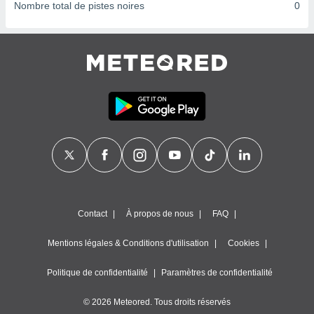
ires
Nombre total de pistes noires
0
ons le
ent des
es
 :
et/ou
 à des
ions sur
eil,
des
limitées
nner la
, créer
ils pour
ité
Contact
À propos de nous
FAQ
lisée,
des
Mentions légales & Conditions d'utilisation
Cookies
our
nner des
és
Politique de confidentialité
Paramètres de confidentialité
lisées,
s profils
© 2026 Meteored. Tous droits réservés
enus