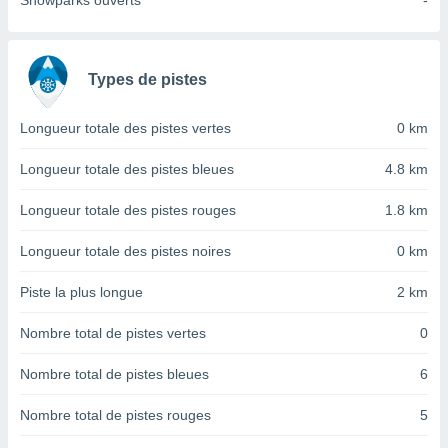
Snowparks ouverts
-
nées
lles sur
d'un
égitime,
Types de pistes
vous
vous
 Pour ce
Longueur totale des pistes vertes
0 km
ous
etirer
Longueur totale des pistes bleues
4.8 km
ement
Longueur totale des pistes rouges
1.8 km
 opposer
ement
Longueur totale des pistes noires
0 km
nées à
ment en
Piste la plus longue
2 km
 sur «
res
» ou
Nombre total de pistes vertes
0
e
que de
kies
Nombre total de pistes bleues
6
ite web.
Nombre total de pistes rouges
5
t nos