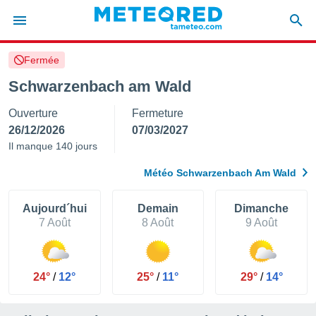
Fermée
e
ntialité
Schwarzenbach am Wald
enu de
Ouverture
Fermeture
o.com
o.com) a
26/12/2026
07/03/2027
aré par
Il manque 140 jours
onnels
Météo Schwarzenbach Am Wald
arantir
té des
ions
Aujourd´hui
Demain
Dimanche
. Vous
7 Août
8 Août
9 Août
accéder
e en
 les
24°
/
12°
25°
/
11°
29°
/
14°
s :
r les