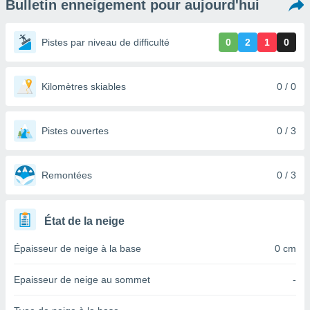
Bulletin enneigement pour aujourd'hui
s et
r
tement
Pistes par niveau de difficulté
0
2
1
0
cité
ue
lisée,
Kilomètres skiables
0 / 0
ACCEPTER
ur des
ET
ions
CONTINUER
es par le
Pistes ouvertes
0 / 3
 cookies
PARAMÈTRES
gies
es, nous
Remontées
0 / 3
de
 notre
afin de
État de la neige
r à vous
r
Épaisseur de neige à la base
0 cm
ment des
 de très
Epaisseur de neige au sommet
-
alité.
ant sur