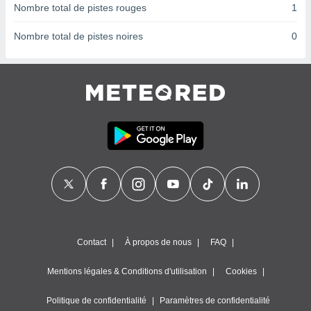
ires
Nombre total de pistes rouges
1
ons le
ent des
Nombre total de pistes noires
0
es
 :
et/ou
 à des
ions sur
eil,
des
limitées
nner la
, créer
ils pour
ité
lisée,
des
Contact
À propos de nous
FAQ
our
nner des
és
Mentions légales & Conditions d'utilisation
Cookies
lisées,
s profils
Politique de confidentialité
Paramètres de confidentialité
enus