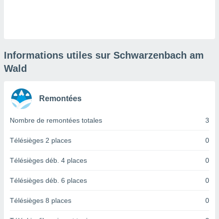
logies
e
s
tez pas
ation de
Informations utiles sur Schwarzenbach am
, vous
Wald
z à
à notre
Remontées
.com.
 cas,
us
Nombre de remontées totales
3
ns que
s
Télésièges 2 places
0
ires
Télésièges déb. 4 places
0
urer la
on sur le
Télésièges déb. 6 places
0
 seront
, et que
Télésièges 8 places
0
ies ne
as