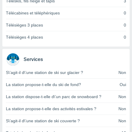
pour
Téléskis, fils neige et tapis
3
 le
ement
Télécabines et téléphériques
0
afficher
licité ou
Télésièges 3 places
0
enu
lisé,
Télésièges 4 places
0
e vous
r de la
Services
 non
lisée.
S\’agit-il d\’une station de ski sur glacier ?
Non
uvez
La station propose-t-elle du ski de fond?
Oui
ation des
et
à notre
La station dispose-t-elle d\’un parc de snowboard ?
Non
 par le
 cette
La station propose-t-elle des activités estivales ?
Non
ion en
sur le
S\’agit-il d\’une station de ski couverte ?
Non
«
».