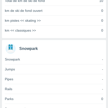
Total de km de ski de fond
10
tre
ement,
km de ski de fond ouvert
0
enaires
km pistes << skating >>
0
s des
 des
km << classiques >>
0
nts
 ou des
gies
es pour
Snowpark
 accéder
r des
Snowpark
-
lles
Jumps
-
ue votre
r ce site
Pipes
-
 IP et
ifiants
Rails
-
es.
Parks
0
eurs
traiter