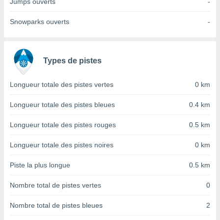
Jumps ouverts
-
nées
lles sur
Snowparks ouverts
-
d'un
égitime,
vous
vous
Types de pistes
 Pour ce
ous
etirer
Longueur totale des pistes vertes
0 km
ement
Longueur totale des pistes bleues
0.4 km
 opposer
ement
Longueur totale des pistes rouges
0.5 km
nées à
ment en
Longueur totale des pistes noires
0 km
 sur «
res
» ou
e
Piste la plus longue
0.5 km
que de
kies
Nombre total de pistes vertes
0
ite web.
Nombre total de pistes bleues
2
t nos