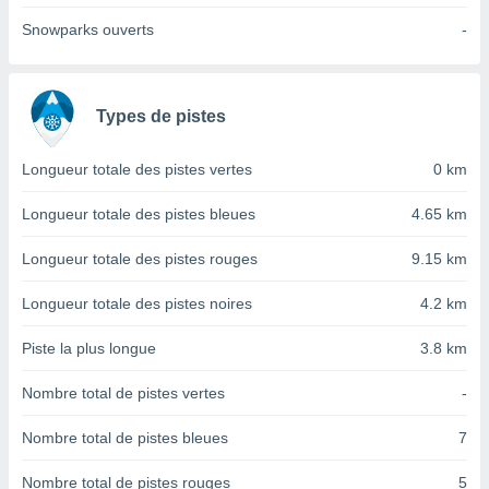
nées
Snowparks ouverts
-
lles sur
d'un
égitime,
vous
Types de pistes
vous
 Pour ce
ous
Longueur totale des pistes vertes
0 km
etirer
Longueur totale des pistes bleues
4.65 km
ement
 opposer
Longueur totale des pistes rouges
9.15 km
ement
nées à
ment en
Longueur totale des pistes noires
4.2 km
 sur «
res
» ou
Piste la plus longue
3.8 km
e
que de
Nombre total de pistes vertes
-
kies
ite web.
Nombre total de pistes bleues
7
t nos
Nombre total de pistes rouges
5