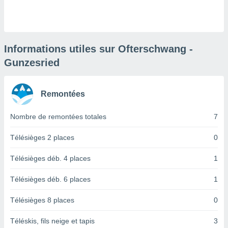
logies
e
s
tez pas
Informations utiles sur Ofterschwang -
ation de
Gunzesried
, vous
z à
à notre
Remontées
.com.
 cas,
Nombre de remontées totales
7
us
ns que
Télésièges 2 places
0
s
Télésièges déb. 4 places
1
ires
urer la
Télésièges déb. 6 places
1
on sur le
 seront
Télésièges 8 places
0
, et que
ies ne
as
Téléskis, fils neige et tapis
3