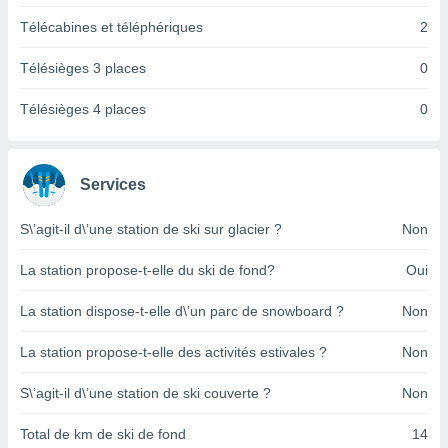
pour
 le
Télécabines et téléphériques
2
ement
afficher
Télésièges 3 places
0
licité ou
enu
Télésièges 4 places
0
lisé,
e vous
r de la
Services
 non
S\’agit-il d\’une station de ski sur glacier ?
Non
lisée.
uvez
La station propose-t-elle du ski de fond?
Oui
ation des
et
La station dispose-t-elle d\’un parc de snowboard ?
Non
à notre
 par le
La station propose-t-elle des activités estivales ?
Non
 cette
ion en
S\’agit-il d\’une station de ski couverte ?
Non
sur le
«
Total de km de ski de fond
14
».