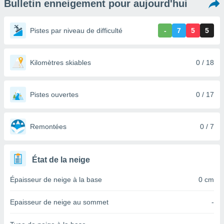
Bulletin enneigement pour aujourd'hui
s et
r
tement
Pistes par niveau de difficulté
-
7
5
5
cité
ue
lisée,
Kilomètres skiables
0 / 18
ACCEPTER
ur des
ET
ions
CONTINUER
es par le
Pistes ouvertes
0 / 17
 cookies
PARAMÈTRES
gies
es, nous
Remontées
0 / 7
de
 notre
afin de
État de la neige
r à vous
r
Épaisseur de neige à la base
0 cm
ment des
 de très
Epaisseur de neige au sommet
-
alité.
ant sur