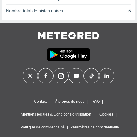
ires
ons le
Nombre total de pistes noires
5
ent des
es
 :
et/ou
 à des
ions sur
eil,
des
limitées
nner la
, créer
ils pour
ité
lisée,
des
Contact
À propos de nous
FAQ
our
nner des
Mentions légales & Conditions d'utilisation
Cookies
és
lisées,
Politique de confidentialité
Paramètres de confidentialité
s profils
enus