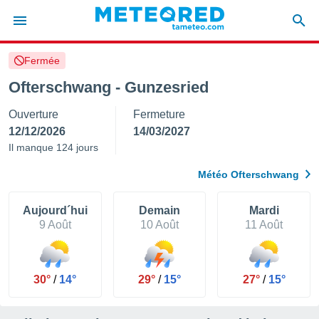
Fermée
e
ntialité
Ofterschwang - Gunzesried
enu de
Ouverture
Fermeture
o.com
o.com) a
12/12/2026
14/03/2027
aré par
Il manque 124 jours
onnels
Météo Ofterschwang
arantir
té des
ions
Aujourd´hui
Demain
Mardi
. Vous
9 Août
10 Août
11 Août
accéder
e en
 les
30°
/
14°
29°
/
15°
27°
/
15°
s :
r les