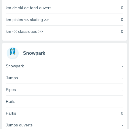
tre
km de ski de fond ouvert
0
ement,
km pistes << skating >>
0
enaires
s des
km << classiques >>
0
 des
nts
 ou des
gies
Snowpark
es pour
 accéder
Snowpark
-
r des
lles
Jumps
-
ue votre
r ce site
Pipes
-
 IP et
Rails
-
ifiants
es.
Parks
0
eurs
Jumps ouverts
-
traiter