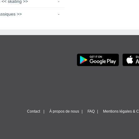
 << skating >>
-
assiques >>
-
Contact
À propos de nous
FAQ
Mentions légales & Co