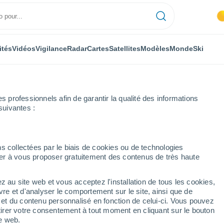
ités
Vidéos
Vigilance
Radar
Cartes
Satellites
Modèles
Monde
Ski
professionnels afin de garantir la qualité des informations
suivantes :
h
Ski
s collectées par le biais de cookies ou de technologies
nuer à vous proposer gratuitement des contenus de très haute
Météo Oberwarmensteinach
z au site web et vous acceptez l'installation de tous les cookies,
vre et d'analyser le comportement sur le site, ainsi que de
Aujourd´hui
Demain
Lundi
é et du contenu personnalisé en fonction de celui-ci. Vous pouvez
8 Août
9 Août
10 Août
tirer votre consentement à tout moment en cliquant sur le bouton
te web.