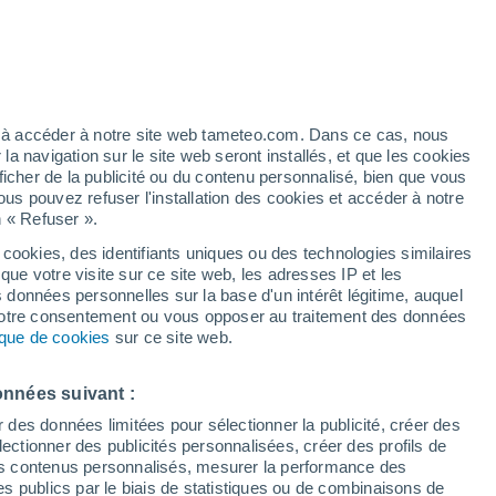
25°
/
11°
29°
/
12°
29°
/
16°
ez à accéder à notre site web tameteo.com. Dans ce cas, nous
 navigation sur le site web seront installés, et que les cookies
ficher de la publicité ou du contenu personnalisé, bien que vous
État de la neige
ous pouvez refuser l'installation des cookies et accéder à notre
n « Refuser ».
Épaisseur de neige à la base
0 cm
 cookies, des identifiants uniques ou des technologies similaires
que votre visite sur ce site web, les adresses IP et les
Epaisseur de neige au sommet
-
s données personnelles sur la base d'un intérêt légitime, auquel
 votre consentement ou vous opposer au traitement des données
tique de cookies
sur ce site web.
Tyoe de neige à la base
-
Tyoe de neige au sommet
-
onnées suivant :
r des données limitées pour sélectionner la publicité, créer des
sélectionner des publicités personnalisées, créer des profils de
 des contenus personnalisés, mesurer la performance des
s publics par le biais de statistiques ou de combinaisons de