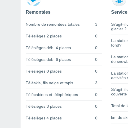
Remontées
Service
Nombre de remontées totales
3
S\’agit-il
glacier ?
Télésièges 2 places
0
La statio
fond?
Télésièges déb. 4 places
0
La statio
Télésièges déb. 6 places
0
de snowb
Télésièges 8 places
0
La statio
activités 
Téléskis, fils neige et tapis
3
S\’agit-il
couverte
Télécabines et téléphériques
0
Total de 
Télésièges 3 places
0
km de ski
Télésièges 4 places
0