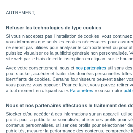
25/12/2026
07/03/2027
Il manque 138 jours
AUTREMENT,
Refuser les technologies de type cookies
Bulletin enneigement pour aujourd'hui
Si vous n'acceptez pas l'installation de cookies, vous continu
vous informons que seuls les cookies nécessaires pour assurer la
ne seront pas utilisés pour analyser le comportement ou pour af
Pistes par niveau de difficulté
0
3
0
0
puissiez visualiser de la publicité générale non personnalisée. V
site web par le biais de cette inscription en cliquant sur le bouto
Avec votre consentement, nous et
nos partenaires
utilisons des
Kilomètres skiables
0 / 1
pour stocker, accéder et traiter des données personnelles telles 
identifiants de cookies. Certains fournisseurs peuvent traiter vo
vous pouvez vous opposer. Pour ce faire, vous pouvez retirer
Pistes ouvertes
0 / 3
à tout moment en cliquant sur «
Paramètres
» ou sur notre
poli
Nous et nos partenaires effectuons le traitement des d
Remontées
0 / 3
Stocker et/ou accéder à des informations sur un appareil, utilise
profils pour la publicité personnalisée, utiliser des profils pour 
contenus personnalisés, utiliser des profils pour sélectionner
publicités, mesurer la performance des contenus, comprendre le