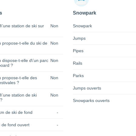
s
Snowpark
 d\’une station de ski sur
Non
Snowpark
Jumps
n propose-t-elle du ski de
Non
Pipes
n dispose-t-elle d\’un parc
Non
Rails
oard ?
Parks
n propose-t-elle des
Non
estivales ?
Jumps ouverts
 d\’une station de ski
Non
 ?
Snowparks ouverts
km de ski de fond
-
 de fond ouvert
-