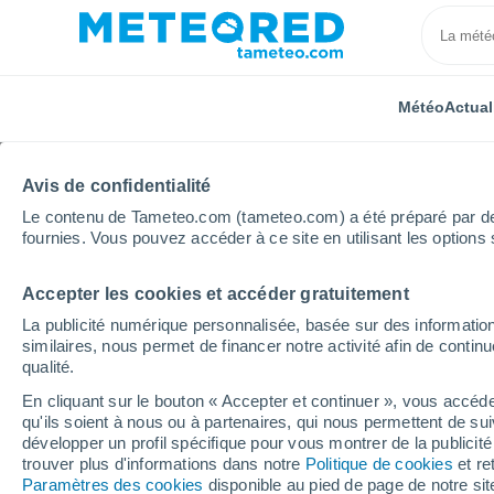
Météo
Actual
Avis de confidentialité
Le contenu de Tameteo.com (tameteo.com) a été préparé par des 
fournies. Vous pouvez accéder à ce site en utilisant les options 
Accepter les cookies et accéder gratuitement
Accueil
Allemagne
Bavière
Oberwarmensteinac
La publicité numérique personnalisée, basée sur des information
similaires, nous permet de financer notre activité afin de conti
Fermée
qualité.
En cliquant sur le bouton « Accepter et continuer », vous accéde
Oberwarmensteinach
qu'ils soient à nous ou à partenaires, qui nous permettent de sui
développer un profil spécifique pour vous montrer de la publicit
trouver plus d'informations dans notre
Politique de cookies
et re
Ouverture
Fermeture
Paramètres des cookies
disponible au pied de page de notre si