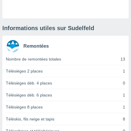
logies
e
s
tez pas
Informations utiles sur Sudelfeld
ation de
, vous
z à
Remontées
à notre
Nombre de remontées totales
13
.com.
 cas,
us
Télésièges 2 places
1
ns que
s
Télésièges déb. 4 places
0
ires
Télésièges déb. 6 places
1
urer la
on sur le
Télésièges 8 places
1
 seront
, et que
Téléskis, fils neige et tapis
8
ies ne
as