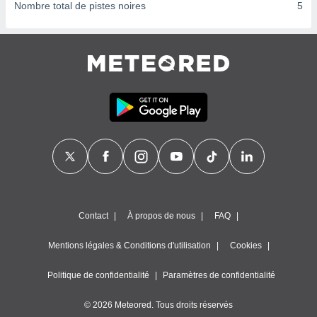
ires
Nombre total de pistes noires
5
ons le
ent des
es
 :
et/ou
 à des
ions sur
eil,
des
limitées
nner la
, créer
ils pour
ité
Contact
À propos de nous
FAQ
lisée,
des
Mentions légales & Conditions d'utilisation
Cookies
our
nner des
és
Politique de confidentialité
Paramètres de confidentialité
lisées,
s profils
© 2026 Meteored. Tous droits réservés
enus