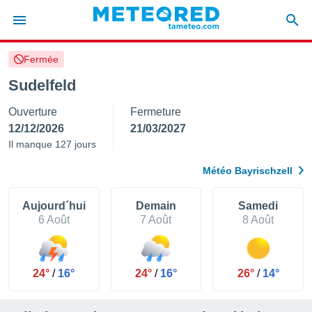
Fermée
e
ntialité
Sudelfeld
enu de
Ouverture
Fermeture
o.com
o.com) a
12/12/2026
21/03/2027
aré par
Il manque 127 jours
onnels
Météo Bayrischzell
arantir
té des
ions
Aujourd´hui
Demain
Samedi
. Vous
6 Août
7 Août
8 Août
accéder
e en
 les
24°
/
16°
24°
/
16°
26°
/
14°
s :
r les