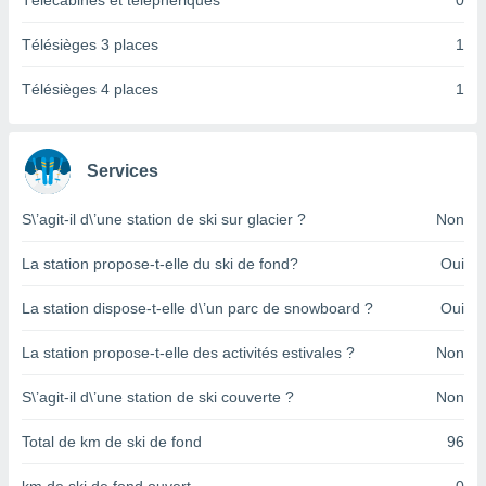
Télécabines et téléphériques
0
pour
 le
ement
Télésièges 3 places
1
afficher
licité ou
Télésièges 4 places
1
enu
lisé,
e vous
Services
r de la
S\’agit-il d\’une station de ski sur glacier ?
Non
 non
lisée.
La station propose-t-elle du ski de fond?
Oui
uvez
La station dispose-t-elle d\’un parc de snowboard ?
Oui
ation des
et
La station propose-t-elle des activités estivales ?
Non
à notre
 par le
 cette
S\’agit-il d\’une station de ski couverte ?
Non
ion en
sur le
Total de km de ski de fond
96
«
».