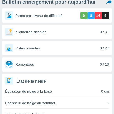
Bulletin enneigement pour aujourd'hui
s et
r
tement
Pistes par niveau de difficulté
0
8
14
5
cité
ue
lisée,
Kilomètres skiables
0 / 31
ACCEPTER
ur des
ET
ions
CONTINUER
es par le
Pistes ouvertes
0 / 27
 cookies
PARAMÈTRES
gies
es, nous
Remontées
0 / 13
de
 notre
afin de
État de la neige
r à vous
r
Épaisseur de neige à la base
0 cm
ment des
 de très
Epaisseur de neige au sommet
-
alité.
ant sur