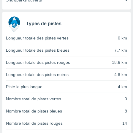
Snowparks ouverts
-
nées
lles sur
d'un
égitime,
Types de pistes
vous
vous
 Pour ce
Longueur totale des pistes vertes
0 km
ous
etirer
Longueur totale des pistes bleues
7.7 km
ement
Longueur totale des pistes rouges
18.6 km
 opposer
ement
Longueur totale des pistes noires
4.8 km
nées à
ment en
Piste la plus longue
4 km
 sur «
res
» ou
Nombre total de pistes vertes
0
e
que de
kies
Nombre total de pistes bleues
8
ite web.
Nombre total de pistes rouges
14
t nos