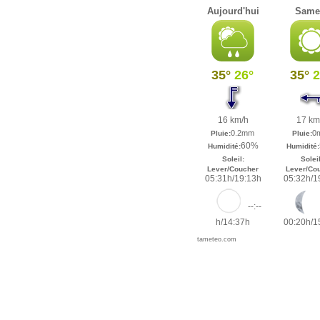
Aujourd'hui
Same
35°
26°
35°
2
16 km/h
17 km
0.2mm
0
Pluie:
Pluie:
60%
Humidité:
Humidité:
Soleil:
Soleil
Lever/Coucher
Lever/Co
05:31h/19:13h
05:32h/1
--:--
h/14:37h
00:20h/1
tameteo.com