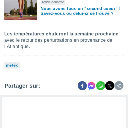
 utiliser
Article connexe
nées
Nous avons tous un “second coeur” !
 pour
Savez-vous où celui-ci se trouve ?
nner le
.
 de
Les températures chuteront la semaine prochaine
isation
avec le retour des perturbations en provenance de
 et
l’Atlantique.
ation par
 de
l,
s et
météo
lisés,
de
Partager sur:
ance des
és et du
, études
ce et
pement
ces.
os 1199