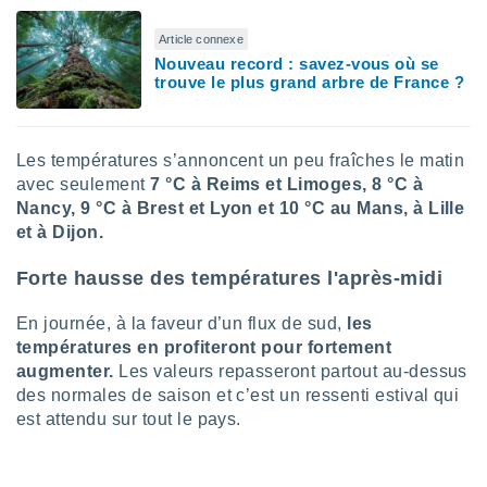
pour
 le
Article connexe
ement
Nouveau record : savez-vous où se
afficher
trouve le plus grand arbre de France ?
licité ou
enu
lisé,
e vous
Les températures s’annoncent un peu fraîches le matin
avec seulement
7 °C à Reims et Limoges, 8 °C à
r de la
Nancy, 9 °C à Brest et Lyon et 10 °C au Mans, à Lille
 non
et à Dijon.
lisée.
uvez
Forte hausse des températures l'après-midi
ation des
En journée, à la faveur d’un flux de sud,
les
et
températures en profiteront pour fortement
à notre
augmenter.
Les valeurs repasseront partout au-dessus
 par le
des normales de saison et c’est un ressenti estival qui
 cette
ion en
est attendu sur tout le pays.
sur le
«
».