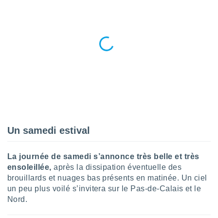
logies
e
s
tez pas
ation de
, vous
z à
à notre
.com.
 cas,
us
ns que
Un samedi estival
s
ires
La journée de samedi s’annonce très belle et très
urer la
ensoleillée,
après la dissipation éventuelle des
on sur le
brouillards et nuages bas présents en matinée. Un ciel
 seront
un peu plus voilé s’invitera sur le Pas-de-Calais et le
, et que
Nord.
ies ne
as