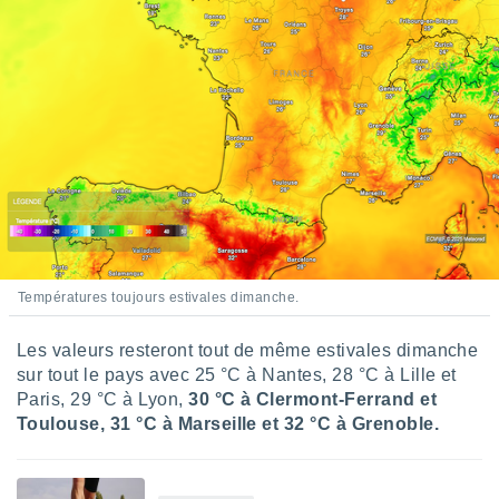
lisés,
des
our
nner des
s
lisés,
la
ance des
s,
la
ance des
s,
dre les
par le
Températures toujours estivales dimanche.
ques ou
Les valeurs resteront tout de même estivales dimanche
inaisons
sur tout le pays avec 25 °C à Nantes, 28 °C à Lille et
ées
Paris, 29 °C à Lyon,
30 °C à Clermont-Ferrand et
nt de
tes
Toulouse, 31 °C à Marseille et 32 °C à Grenoble.
,
er et
r les