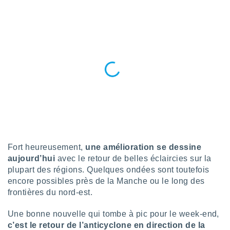
n «
 et
r »,
cédez au
 et vous
z
ation de
qu'ils
 nous ou
aires,
nt de
t
er le
Fort heureusement,
une amélioration se dessine
ement
aujourd’hui
avec le retour de belles éclaircies sur la
te, ainsi
plupart des régions. Quelques ondées sont toutefois
per un
encore possibles près de la Manche ou le long des
écifique
frontières du nord-est.
us
de la
Une bonne nouvelle qui tombe à pic pour le week-end,
 et du
c’est le retour de l’anticyclone en direction de la