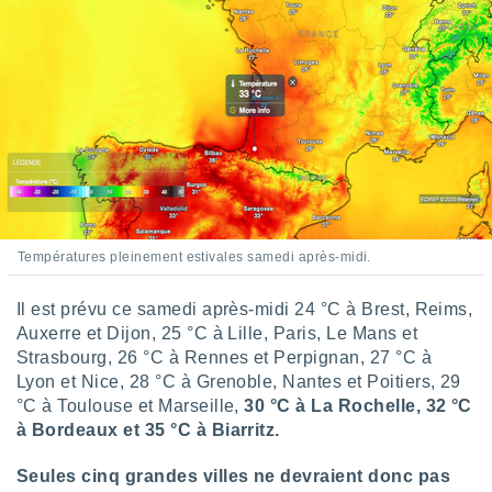
nées
lles sur
d'un
égitime,
vous
vous
 Pour ce
ous
etirer
ement
 opposer
Températures pleinement estivales samedi après-midi.
ement
nées à
ment en
Il est prévu ce samedi après-midi 24 °C à Brest, Reims,
 sur «
Auxerre et Dijon, 25 °C à Lille, Paris, Le Mans et
res
» ou
Strasbourg, 26 °C à Rennes et Perpignan, 27 °C à
e
Lyon et Nice, 28 °C à Grenoble, Nantes et Poitiers, 29
que de
°C à Toulouse et Marseille,
30 °C à La Rochelle, 32 °C
kies
à Bordeaux et 35 °C à Biarritz.
ite web.
t nos
Seules cinq grandes villes ne devraient donc pas