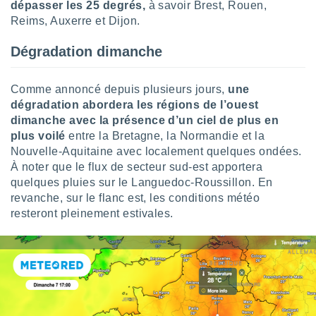
ires
dépasser les 25 degrés,
à savoir Brest, Rouen,
ons le
Reims, Auxerre et Dijon.
ent des
es
Dégradation dimanche
 :
et/ou
 à des
Comme annoncé depuis plusieurs jours,
une
ions sur
dégradation abordera les régions de l’ouest
eil,
dimanche avec la présence d’un ciel de plus en
des
plus voilé
entre la Bretagne, la Normandie et la
limitées
Nouvelle-Aquitaine avec localement quelques ondées.
À noter que le flux de secteur sud-est apportera
nner la
, créer
quelques pluies sur le Languedoc-Roussillon. En
ils pour
revanche, sur le flanc est, les conditions météo
ité
resteront pleinement estivales.
lisée,
des
our
nner des
és
lisées,
s profils
enus