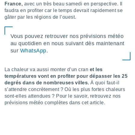
France,
avec un très beau samedi en perspective. Il
lisé en
 de
faudra en profiter car le temps devrait rapidement se
. Vous
gâter par les régions de l’ouest.
rouver
ations
Vous pouvez retrouver nos prévisions météo
re
au quotidien en nous suivant dès maintenant
que de
sur
WhatsApp
.
kies
r votre
ement à
ment en
La chaleur va aussi monter d’un cran
et les
sur le
températures vont en profiter pour dépasser les 25
degrés dans de nombreuses villes.
À quoi faut-il
res des
s’attendre concrètement ? Où les plus fortes chaleurs
kies
sont-elles attendues ? Pour le savoir, retrouvez nos
le au
page de
prévisions météo complètes dans cet article.
te web.
MENT,
 les