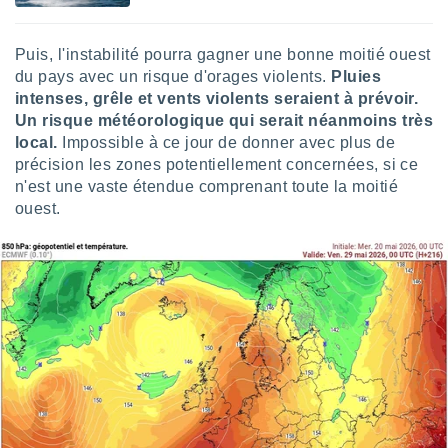
ires
ons le
ent des
Puis, l'instabilité pourra gagner une bonne moitié ouest
es
du pays avec un risque d'orages violents.
Pluies
 :
intenses, grêle et vents violents seraient à prévoir.
et/ou
Un risque météorologique qui serait néanmoins très
 à des
local.
Impossible à ce jour de donner avec plus de
ions sur
eil,
précision les zones potentiellement concernées, si ce
des
n'est une vaste étendue comprenant toute la moitié
limitées
ouest.
nner la
, créer
ils pour
ité
lisée,
des
our
nner des
és
lisées,
s profils
enus