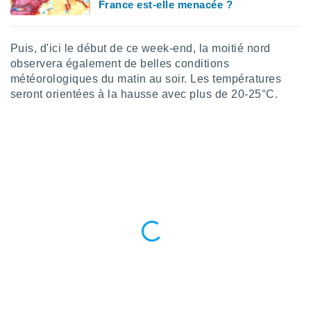
France est-elle menacée ?
lisé en
 de
. Vous
Puis, d'ici le début de ce week-end, la moitié nord
rouver
observera également de belles conditions
ations
météorologiques du matin au soir. Les températures
re
seront orientées à la hausse avec plus de 20-25°C.
que de
kies
r votre
ement à
ment en
sur le
res des
kies
le au
page de
te web.
MENT,
 les