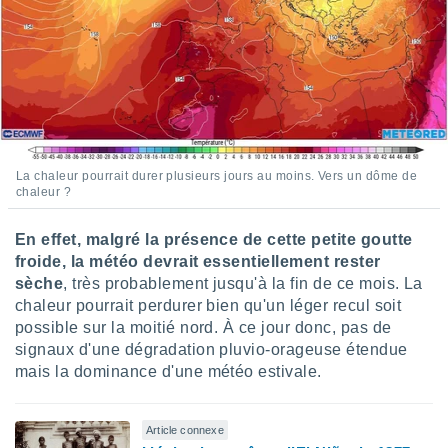
lisés,
des
our
nner des
s
lisés,
la
ance des
s,
La chaleur pourrait durer plusieurs jours au moins. Vers un dôme de
la
chaleur ?
ance des
s,
En effet, malgré la présence de cette petite goutte
dre les
froide, la météo devrait essentiellement rester
par le
sèche
, très probablement jusqu'à la fin de ce mois. La
ques ou
chaleur pourrait perdurer bien qu'un léger recul soit
inaisons
possible sur la moitié nord. À ce jour donc, pas de
ées
signaux d'une dégradation pluvio-orageuse étendue
nt de
mais la dominance d'une météo estivale.
tes
,
er et
Article connexe
r les