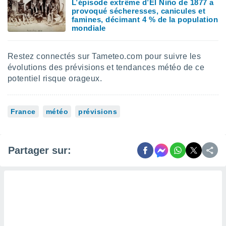
L’épisode extrême d’El Niño de 1877 a
 utiliser
provoqué sécheresses, canicules et
nées
famines, décimant 4 % de la population
 pour
mondiale
nner le
.
Restez connectés sur Tameteo.com pour suivre les
 de
isation
évolutions des prévisions et tendances météo de ce
 et
potentiel risque orageux.
ation par
 de
l,
France
météo
prévisions
s et
lisés,
de
Partager sur:
ance des
és et du
, études
ce et
pement
ces.
os 1199