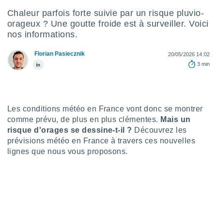
s et
Chaleur parfois forte suivie par un risque pluvio-
r
orageux ? Une goutte froide est à surveiller. Voici
tement
nos informations.
cité
ue
Florian Pasiecznik
20/05/2026 14:02
lisée,
ACCEPTER
3 min
ur des
ET
ions
CONTINUER
es par le
 cookies
PARAMÈTRES
Les conditions météo en France vont donc se montrer
gies
comme prévu, de plus en plus clémentes.
Mais un
es, nous
risque d'orages se dessine-t-il ?
Découvrez les
de
prévisions météo en France à travers ces nouvelles
 notre
afin de
lignes que nous vous proposons.
r à vous
r
ment des
 de très
alité.
ant sur