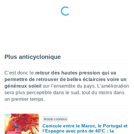
n «
 et
r »,
cédez au
 et vous
z
ation de
qu'ils
 nous ou
Plus anticyclonique
aires,
nt de
C'est donc le
retour des hautes pression qui va
t
permettre de retrouver de belles éclaircies voire un
er le
généreux soleil
sur l'ensemble du pays. L'amélioration
ement
sera plus perceptible dans le sud, tout du moins dans
te, ainsi
un premier temps.
per un
écifique
us
Article connexe
de la
Canicule entre le Maroc, le Portugal et
 et du
l'Espagne avec près de 40°C : la