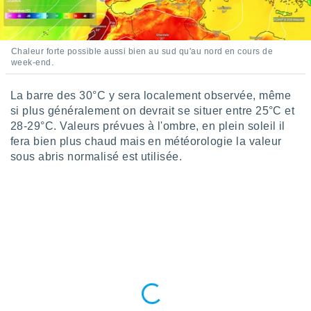
tre
ement,
Chaleur forte possible aussi bien au sud qu'au nord en cours de
enaires
week-end.
s des
 des
nts
La barre des 30°C y sera localement observée, même
 ou des
si plus généralement on devrait se situer entre 25°C et
gies
28-29°C. Valeurs prévues à l'ombre, en plein soleil il
es pour
fera bien plus chaud mais en météorologie la valeur
 accéder
sous abris normalisé est utilisée.
r des
lles
ue votre
r ce site
 IP et
ifiants
es.
eurs
traiter