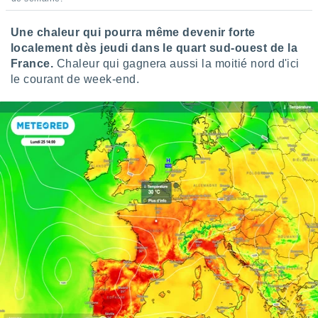
pour
 le
ement
Une chaleur qui pourra même devenir forte
afficher
localement dès jeudi dans le quart sud-ouest de la
licité ou
France.
Chaleur qui gagnera aussi la moitié nord d'ici
enu
le courant de week-end.
lisé,
e vous
r de la
 non
lisée.
uvez
ation des
et
à notre
 par le
 cette
ion en
sur le
«
».